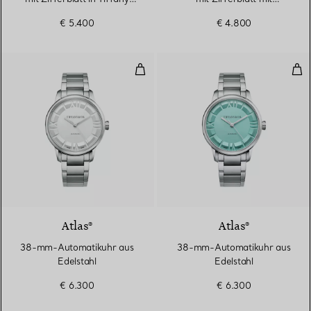
Blue®
Diamanten
€ 5.400
€ 4.800
38-mm-Automatikuhr aus Edelst
38-
2 Farben
Atlas®
Atlas®
38-mm-Automatikuhr aus
38-mm-Automatikuhr aus
Edelstahl
Edelstahl
€ 6.300
€ 6.300