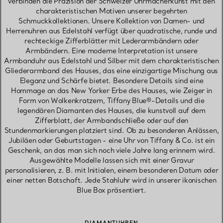
verbinden die Präzision der Schweizer Uhrmacherkunst mit den
charakteristischen Motiven unserer begehrten
Schmuckkollektionen. Unsere Kollektion von Damen- und
Herrenuhren aus Edelstahl verfügt über quadratische, runde und
rechteckige Zifferblätter mit Lederarmbändern oder
Armbändern. Eine moderne Interpretation ist unsere
Armbanduhr aus Edelstahl und Silber mit dem charakteristischen
Gliederarmband des Hauses, das eine einzigartige Mischung aus
Eleganz und Schärfe bietet. Besondere Details sind eine
Hommage an das New Yorker Erbe des Hauses, wie Zeiger in
Form von Wolkenkratzern, Tiffany Blue®-Details und die
legendären Diamanten des Hauses, die kunstvoll auf dem
Zifferblatt, der Armbandschließe oder auf den
Stundenmarkierungen platziert sind. Ob zu besonderen Anlässen,
Jubiläen oder Geburtstagen - eine Uhr von Tiffany & Co. ist ein
Geschenk, an das man sich noch viele Jahre lang erinnern wird.
Ausgewählte Modelle lassen sich mit einer Gravur
personalisieren, z. B. mit Initialen, einem besonderen Datum oder
einer netten Botschaft. Jede Stahluhr wird in unserer ikonischen
Blue Box präsentiert.