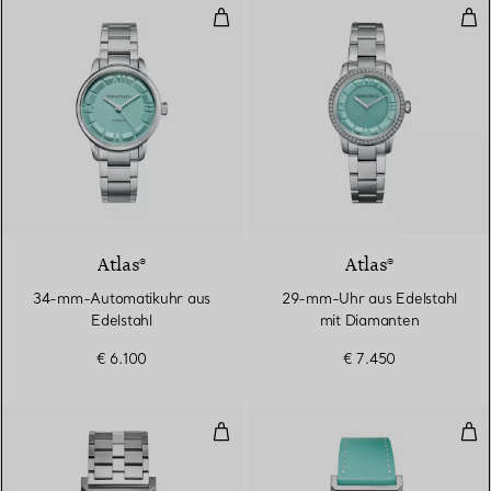
34-mm-Automatikuhr aus Edelst
29-
2 Farben
Atlas®
Atlas®
34-mm-Automatikuhr aus
29-mm-Uhr aus Edelstahl
Edelstahl
mit Diamanten
€ 6.100
€ 7.450
27-mm-Uhr aus Edelstahl mit wei
Uni