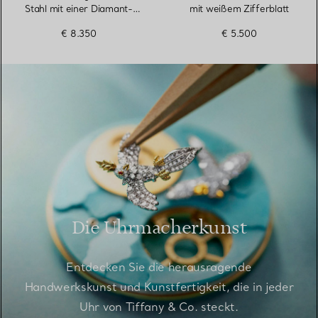
Stahl mit einer Diamant-
mit weißem Zifferblatt
Lünette
€ 8.350
€ 5.500
Die Uhrmacherkunst
Entdecken Sie die herausragende
Handwerkskunst und Kunstfertigkeit, die in jeder
Uhr von Tiffany & Co. steckt.