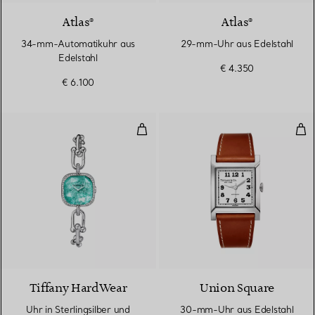
Atlas®
Atlas®
34-mm-Automatikuhr aus
29-mm-Uhr aus Edelstahl
Edelstahl
€ 4.350
€ 6.100
Uhr in Sterlingsilber und Stahl 
30-
Tiffany HardWear
Union Square
Uhr in Sterlingsilber und
30-mm-Uhr aus Edelstahl