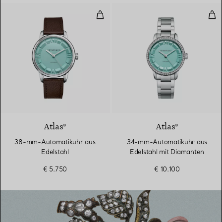
38-mm-Automatikuhr aus Edelst
34-
Atlas®
Atlas®
38-mm-Automatikuhr aus
34-mm-Automatikuhr aus
Edelstahl
Edelstahl mit Diamanten
€ 5.750
€ 10.100