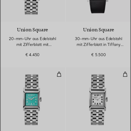
Union Square
Union Square
20-mm-Uhr aus Edelstahl
30-mm-Uhr aus Edelstahl
mit Zifferblatt mit
mit Zifferblatt in Tiffany
Diamanten
Blue®
€ 4.450
€ 5.500
20-mm-Uhr aus Edelstahl mit Dia
20-
2 Farben