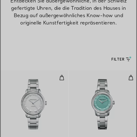
Entdecken Sie außergewöhnliche, in der Schweiz
gefertigte Uhren, die die Tradition des Hauses in
Bezug auf außergewöhnliches Know-how und
originelle Kunstfertigkeit repräsentieren.
FILTER
34-mm-Automatikuhr aus Edelst
29-
2 Farben