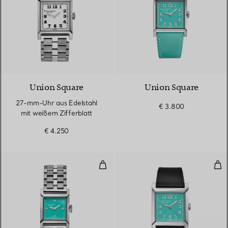
Union Square
Union Square
27-mm-Uhr aus Edelstahl
€ 3.800
mit weißem Zifferblatt
€ 4.250
20-mm-Uhr aus Edelstahl mit Zif
30-