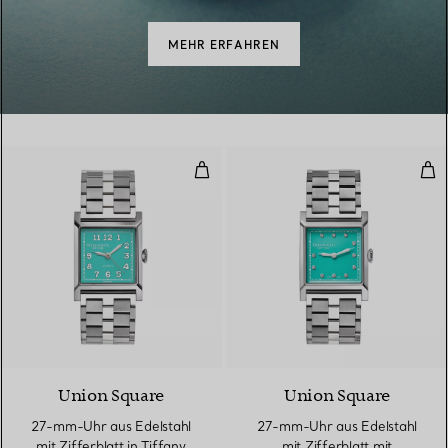
MEHR ERFAHREN
27-mm-Uhr aus Edelstahl mit Ziff
27-
Union Square
Union Square
27-mm-Uhr aus Edelstahl
27-mm-Uhr aus Edelstahl
mit Zifferblatt in Tiffany
mit Zifferblatt mit