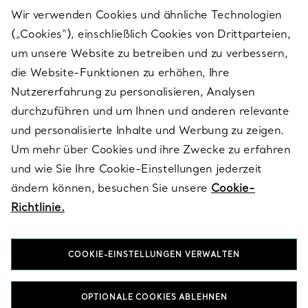
Wir verwenden Cookies und ähnliche Technologien
(„Cookies“), einschließlich Cookies von Drittparteien,
SERVICES
um unsere Website zu betreiben und zu verbessern,
die Website-Funktionen zu erhöhen, Ihre
Nutzererfahrung zu personalisieren, Analysen
ÜBER TIFFANY & CO.
durchzuführen und um Ihnen und anderen relevante
und personalisierte Inhalte und Werbung zu zeigen.
Um mehr über Cookies und ihre Zwecke zu erfahren
RECHTLICHE HINWEISE
und wie Sie Ihre Cookie-Einstellungen jederzeit
ändern können, besuchen Sie unsere
Cookie-
Richtlinie.
FOLGEN SIE UNS
COOKIE-EINSTELLUNGEN VERWALTEN
Standort ändern:
OPTIONALE COOKIES ABLEHNEN