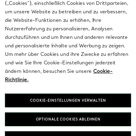
(„Cookies“), einschließlich Cookies von Drittparteien,
SERVICES
um unsere Website zu betreiben und zu verbessern,
die Website-Funktionen zu erhöhen, Ihre
Nutzererfahrung zu personalisieren, Analysen
ÜBER TIFFANY & CO.
durchzuführen und um Ihnen und anderen relevante
und personalisierte Inhalte und Werbung zu zeigen.
Um mehr über Cookies und ihre Zwecke zu erfahren
RECHTLICHE HINWEISE
und wie Sie Ihre Cookie-Einstellungen jederzeit
ändern können, besuchen Sie unsere
Cookie-
Richtlinie.
FOLGEN SIE UNS
COOKIE-EINSTELLUNGEN VERWALTEN
Standort ändern:
OPTIONALE COOKIES ABLEHNEN
T&Co. 2026