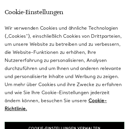
Cookie-Einstellungen
KUNDENSERVICE
Wir verwenden Cookies und ähnliche Technologien
(„Cookies“), einschließlich Cookies von Drittparteien,
SERVICES
um unsere Website zu betreiben und zu verbessern,
die Website-Funktionen zu erhöhen, Ihre
Nutzererfahrung zu personalisieren, Analysen
ÜBER TIFFANY & CO.
durchzuführen und um Ihnen und anderen relevante
und personalisierte Inhalte und Werbung zu zeigen.
Um mehr über Cookies und ihre Zwecke zu erfahren
RECHTLICHE HINWEISE
und wie Sie Ihre Cookie-Einstellungen jederzeit
ändern können, besuchen Sie unsere
Cookie-
Richtlinie.
FOLGEN SIE UNS
COOKIE-EINSTELLUNGEN VERWALTEN