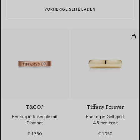
VORHERIGE SEITE LADEN
Ehe
T&CO.®
Tiffany Forever
Ehering in Roségold mit
Ehering in Gelbgold,
Diamant
4,5 mm breit
€ 1.750
€ 1.950