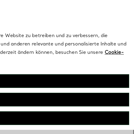
ionen und exklusive Updates an.
Kontaktieren Sie 
Melden Sie si
re Website zu betreiben und zu verbessern, die
und anderen relevante und personalisierte Inhalte und
ederzeit ändern können, besuchen Sie unsere
Cookie-