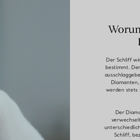
Partnerringe
Eternity Ringe
Worum 
inem Tiffany-Diamantenexperten.
Der Schliff w
bestimmt. Der 
ausschlaggeben
Diamanten, 
werden stets s
Der Diama
verwechselt
unterschiedlic
Schliff, be