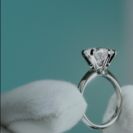
Eheringe für Damen
Eheringe für Herren
Vereinbaren Sie Ihren
Termin
mit e