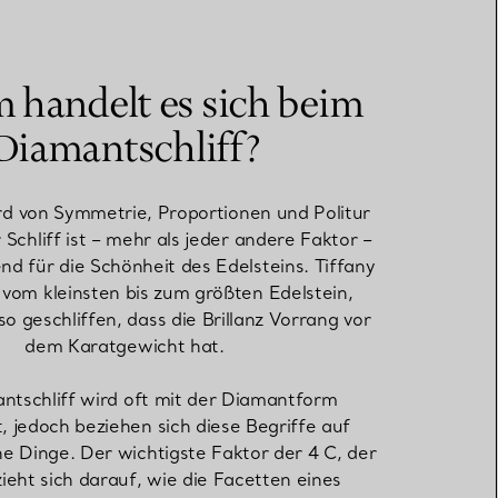
Elsa Peretti®
Tipps zur Auswahl eines
Eherings
handelt es sich beim
Diamantschliff?
ird von Symmetrie, Proportionen und Politur
Schliff ist – mehr als jeder andere Faktor –
d für die Schönheit des Edelsteins. Tiffany
vom kleinsten bis zum größten Edelstein,
o geschliffen, dass die Brillanz Vorrang vor
dem Karatgewicht hat.
ntschliff wird oft mit der Diamantform
, jedoch beziehen sich diese Begriffe auf
he Dinge. Der wichtigste Faktor der 4 C, der
zieht sich darauf, wie die Facetten eines