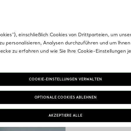
Tiffany.
Melden Sie
sich für die neuesten Nachrichten, kuratierte Inspirat
ies“), einschließlich Cookies von Drittparteien, um unse
u personalisieren, Analysen durchzuführen und um Ihnen 
cke zu erfahren und wie Sie Ihre Cookie-Einstellungen j
DER DIAMANT-LEITFADEN
Diamantschliff (Cut)
COOKIE-EINSTELLUNGEN VERWALTEN
OPTIONALE COOKIES ABLEHNEN
AKZEPTIERE ALLE