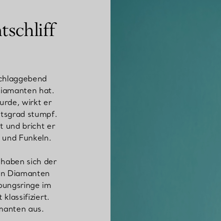
schliff
schlaggebend
Diamanten hat.
urde, wirkt er
itsgrad stumpf.
t und bricht er
 und Funkeln.
haben sich der
ten Diamanten
obungsringe im
 klassifiziert.
amanten aus.