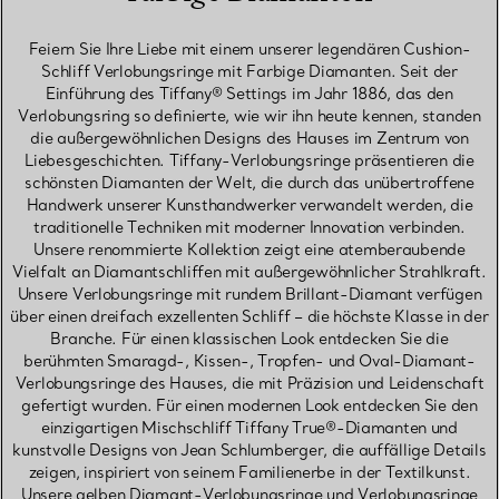
Feiern Sie Ihre Liebe mit einem unserer legendären Cushion-
Schliff Verlobungsringe mit Farbige Diamanten. Seit der
Einführung des Tiffany® Settings im Jahr 1886, das den
Verlobungsring so definierte, wie wir ihn heute kennen, standen
die außergewöhnlichen Designs des Hauses im Zentrum von
Liebesgeschichten. Tiffany-Verlobungsringe präsentieren die
schönsten Diamanten der Welt, die durch das unübertroffene
Handwerk unserer Kunsthandwerker verwandelt werden, die
traditionelle Techniken mit moderner Innovation verbinden.
Unsere renommierte Kollektion zeigt eine atemberaubende
Vielfalt an Diamantschliffen mit außergewöhnlicher Strahlkraft.
Unsere Verlobungsringe mit rundem Brillant-Diamant verfügen
über einen dreifach exzellenten Schliff – die höchste Klasse in der
Branche. Für einen klassischen Look entdecken Sie die
berühmten Smaragd-, Kissen-, Tropfen- und Oval-Diamant-
Verlobungsringe des Hauses, die mit Präzision und Leidenschaft
gefertigt wurden. Für einen modernen Look entdecken Sie den
einzigartigen Mischschliff Tiffany True®-Diamanten und
kunstvolle Designs von Jean Schlumberger, die auffällige Details
zeigen, inspiriert von seinem Familienerbe in der Textilkunst.
Unsere gelben Diamant-Verlobungsringe und Verlobungsringe