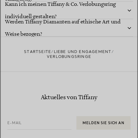
Kann ich meinen Tiffany & Co. Verlobungsring
individuell gestalten?
Tiffany Diamantformen
Werden Tiffany Diamanten auf ethische Art und
Tiffany Ring-Studio
Weise bezogen?
STARTSEITE
LIEBE UND ENGAGEMENT
VERLOBUNGSRINGE
Erfahren Sie mehr über die Herkunft unserer Diamanten
Aktuelles von Tiffany
und unsere verantwortungsvolle Beschaffung
E-MAIL
MELDEN SIE SICH AN