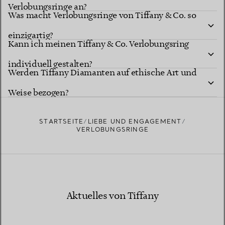
Verlobungsringe an?
Was macht Verlobungsringe von Tiffany & Co. so
einzigartig?
Kann ich meinen Tiffany & Co. Verlobungsring
individuell gestalten?
Tiffany Diamantformen
Werden Tiffany Diamanten auf ethische Art und
Tiffany Ring-Studio
Weise bezogen?
STARTSEITE
LIEBE UND ENGAGEMENT
VERLOBUNGSRINGE
Erfahren Sie mehr über die Herkunft unserer Diamanten
Aktuelles von Tiffany
und unsere verantwortungsvolle Beschaffung