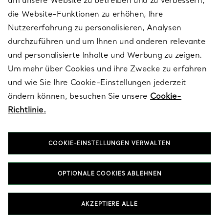
um unsere Website zu betreiben und zu verbessern,
die Website-Funktionen zu erhöhen, Ihre
Nutzererfahrung zu personalisieren, Analysen
ÜBER TIFFANY & CO.
durchzuführen und um Ihnen und anderen relevante
und personalisierte Inhalte und Werbung zu zeigen.
Um mehr über Cookies und ihre Zwecke zu erfahren
RECHTLICHE HINWEISE
und wie Sie Ihre Cookie-Einstellungen jederzeit
ändern können, besuchen Sie unsere
Cookie-
Richtlinie.
FOLGEN SIE UNS
COOKIE-EINSTELLUNGEN VERWALTEN
Standort ändern:
OPTIONALE COOKIES ABLEHNEN
T&Co. 2026
AKZEPTIERE ALLE