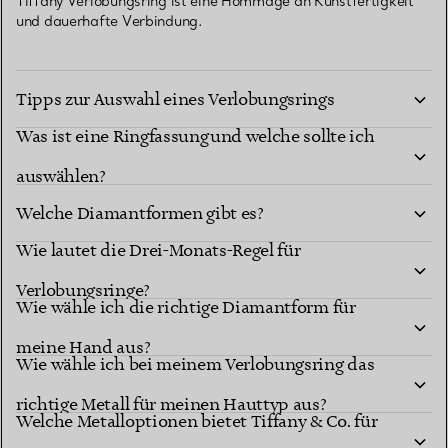
Tiffany Verlobungsring ist eine Hommage an Kunstfertigkeit
und dauerhafte Verbindung.
Tipps zur Auswahl eines Verlobungsrings
Was ist eine Ringfassung und welche sollte ich
auswählen?
Welche Diamantformen gibt es?
Wie lautet die Drei-Monats-Regel für
Diamantformen
Verlobungsringe?
berühmten Fassungen
Wie wähle ich die richtige Diamantform für
meine Hand aus?
Wie wähle ich bei meinem Verlobungsring das
richtige Metall für meinen Hauttyp aus?
Welche Metalloptionen bietet Tiffany & Co. für