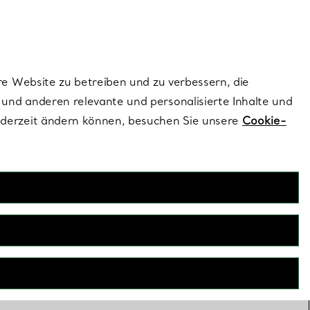
ionen und exklusive Updates an.
Kontaktieren Sie un
Melden Sie sich
re Website zu betreiben und zu verbessern, die
und anderen relevante und personalisierte Inhalte und
ederzeit ändern können, besuchen Sie unsere
Cookie-