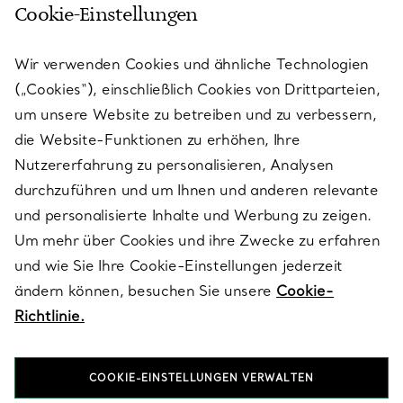
Cookie-Einstellungen
KUNDENSERVICE
Wir verwenden Cookies und ähnliche Technologien
(„Cookies“), einschließlich Cookies von Drittparteien,
SERVICES
um unsere Website zu betreiben und zu verbessern,
die Website-Funktionen zu erhöhen, Ihre
Nutzererfahrung zu personalisieren, Analysen
ÜBER TIFFANY & CO.
durchzuführen und um Ihnen und anderen relevante
und personalisierte Inhalte und Werbung zu zeigen.
Um mehr über Cookies und ihre Zwecke zu erfahren
RECHTLICHE HINWEISE
und wie Sie Ihre Cookie-Einstellungen jederzeit
ändern können, besuchen Sie unsere
Cookie-
Richtlinie.
FOLGEN SIE UNS
COOKIE-EINSTELLUNGEN VERWALTEN