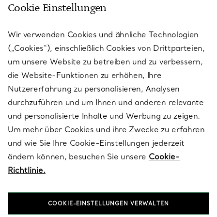
Cookie-Einstellungen
KUNDENSERVICE
Wir verwenden Cookies und ähnliche Technologien
(„Cookies“), einschließlich Cookies von Drittparteien,
SERVICES
um unsere Website zu betreiben und zu verbessern,
die Website-Funktionen zu erhöhen, Ihre
Nutzererfahrung zu personalisieren, Analysen
ÜBER TIFFANY & CO.
durchzuführen und um Ihnen und anderen relevante
und personalisierte Inhalte und Werbung zu zeigen.
Um mehr über Cookies und ihre Zwecke zu erfahren
RECHTLICHE HINWEISE
und wie Sie Ihre Cookie-Einstellungen jederzeit
ändern können, besuchen Sie unsere
Cookie-
Richtlinie.
FOLGEN SIE UNS
COOKIE-EINSTELLUNGEN VERWALTEN