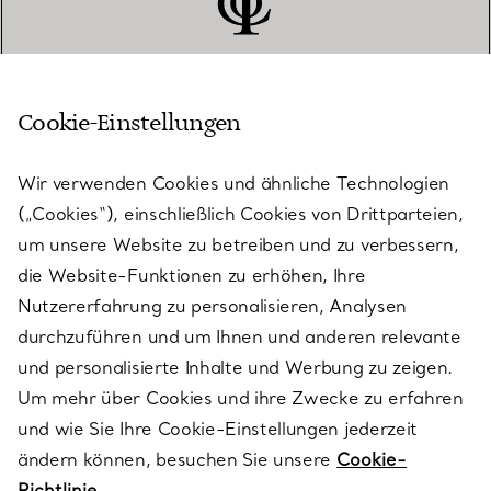
Cookie-Einstellungen
KUNDENSERVICE
Wir verwenden Cookies und ähnliche Technologien
(„Cookies“), einschließlich Cookies von Drittparteien,
SERVICES
um unsere Website zu betreiben und zu verbessern,
die Website-Funktionen zu erhöhen, Ihre
Nutzererfahrung zu personalisieren, Analysen
ÜBER TIFFANY & CO.
durchzuführen und um Ihnen und anderen relevante
und personalisierte Inhalte und Werbung zu zeigen.
Um mehr über Cookies und ihre Zwecke zu erfahren
RECHTLICHE HINWEISE
und wie Sie Ihre Cookie-Einstellungen jederzeit
ändern können, besuchen Sie unsere
Cookie-
Richtlinie.
FOLGEN SIE UNS