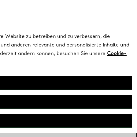
ionen und exklusive Updates an.
Kontaktieren Sie un
Melden Sie sich
re Website zu betreiben und zu verbessern, die
und anderen relevante und personalisierte Inhalte und
ederzeit ändern können, besuchen Sie unsere
Cookie-