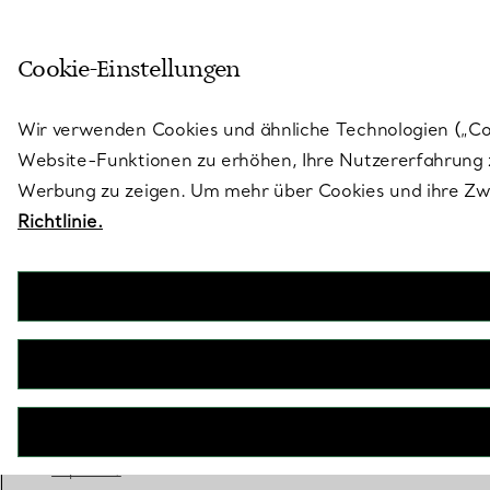
Treten Sie ein in die Welt von 
Cookie-Einstellungen
Gehen Sie auf die Seite „Stores“
Wir verwenden Cookies und ähnliche Technologien („Cook
Website-Funktionen zu erhöhen, Ihre Nutzererfahrung z
Werbung zu zeigen. Um mehr über Cookies und ihre Zwe
Richtlinie.
Tiffany Soleste
Verlobungsring mit Kranz in Smaragdschliff mit
einem Diamantring in Platin
JETZT BUCHEN
Benötigen Sie einen Tiffany Diamant-
Experten?