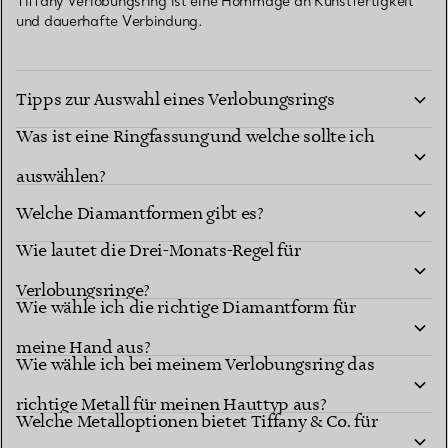
Tiffany Verlobungsring ist eine Hommage an Kunstfertigkeit
und dauerhafte Verbindung.
Tipps zur Auswahl eines Verlobungsrings
Was ist eine Ringfassung und welche sollte ich
auswählen?
Welche Diamantformen gibt es?
Wie lautet die Drei-Monats-Regel für
Diamantformen
Verlobungsringe?
berühmten Fassungen
Wie wähle ich die richtige Diamantform für
meine Hand aus?
Wie wähle ich bei meinem Verlobungsring das
richtige Metall für meinen Hauttyp aus?
Welche Metalloptionen bietet Tiffany & Co. für