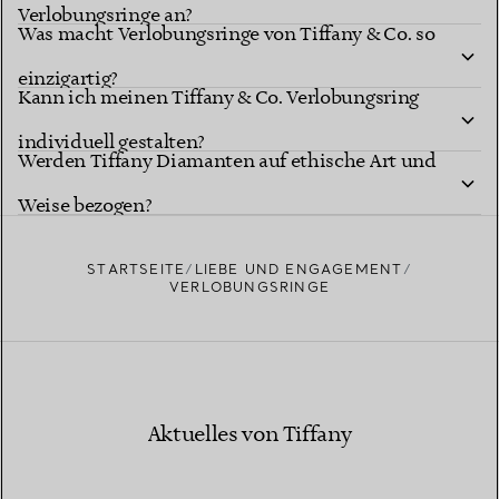
Verlobungsringe an?
Was macht Verlobungsringe von Tiffany & Co. so
einzigartig?
Kann ich meinen Tiffany & Co. Verlobungsring
individuell gestalten?
Tiffany Diamantformen
Werden Tiffany Diamanten auf ethische Art und
Tiffany Ring-Studio
Weise bezogen?
STARTSEITE
LIEBE UND ENGAGEMENT
VERLOBUNGSRINGE
Erfahren Sie mehr über die Herkunft unserer Diamanten
Aktuelles von Tiffany
und unsere verantwortungsvolle Beschaffung