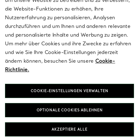
um unsere Website zu betreiben und zu verbessern,
die Website-Funktionen zu erhöhen, Ihre
Nutzererfahrung zu personalisieren, Analysen
ÜBER TIFFANY & CO.
durchzuführen und um Ihnen und anderen relevante
und personalisierte Inhalte und Werbung zu zeigen.
Um mehr über Cookies und ihre Zwecke zu erfahren
RECHTLICHE HINWEISE
und wie Sie Ihre Cookie-Einstellungen jederzeit
ändern können, besuchen Sie unsere
Cookie-
Richtlinie.
FOLGEN SIE UNS
COOKIE-EINSTELLUNGEN VERWALTEN
Standort ändern:
OPTIONALE COOKIES ABLEHNEN
T&Co. 2026
AKZEPTIERE ALLE