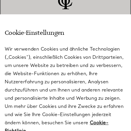
Cookie-Einstellungen
KUNDENSERVICE
Wir verwenden Cookies und ähnliche Technologien
(„Cookies“), einschließlich Cookies von Drittparteien,
SERVICES
um unsere Website zu betreiben und zu verbessern,
die Website-Funktionen zu erhöhen, Ihre
Nutzererfahrung zu personalisieren, Analysen
ÜBER TIFFANY & CO.
durchzuführen und um Ihnen und anderen relevante
und personalisierte Inhalte und Werbung zu zeigen.
Um mehr über Cookies und ihre Zwecke zu erfahren
RECHTLICHE HINWEISE
und wie Sie Ihre Cookie-Einstellungen jederzeit
ändern können, besuchen Sie unsere
Cookie-
Richtlinie.
FOLGEN SIE UNS