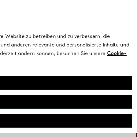
ionen und exklusive Updates an.
Kontaktieren Sie un
Melden Sie sich
re Website zu betreiben und zu verbessern, die
und anderen relevante und personalisierte Inhalte und
ederzeit ändern können, besuchen Sie unsere
Cookie-