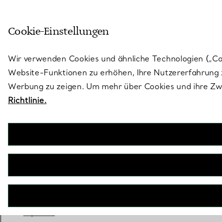
Treten Sie ein in die Welt von 
Cookie-Einstellungen
Gehen Sie auf die Seite „Stores“
Wir verwenden Cookies und ähnliche Technologien („Cook
Website-Funktionen zu erhöhen, Ihre Nutzererfahrung z
Werbung zu zeigen. Um mehr über Cookies und ihre Zwe
Richtlinie.
Tiffany True®
Verlobungsring mit einem Tiffany True®
Diamanten und einem Platin-Diamantring
JETZT BUCHEN
Benötigen Sie einen Tiffany Diamant-
Experten?