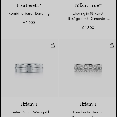
Elsa Peretti®
Tiffany True™
Kombinierbarer Bandring
Ehering in 18 Karat
Roségold mit Diamanten,
€ 1.600
2,5 mm breit
€ 1.800
Breiter Ring in Weißgold
Tru
2 Materialien
Tiffany T
Tiffany T
Breiter Ring in Weißgold
True breiter Ring in