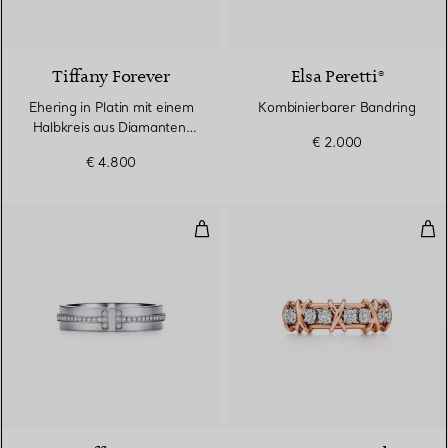
Tiffany Forever
Elsa Peretti®
Ehering in Platin mit einem
Kombinierbarer Bandring
Halbkreis aus Diamanten,
€ 2.000
2,2 mm breit
€ 4.800
Schmaler Diamantring in Weißgo
Rin
2 Materialien