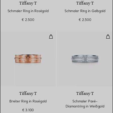
Tiffany T
Tiffany T
Schmaler Ring in Roségold
Schmaler Ring in Gelbgold
€ 2.500
€ 2.500
Breiter Ring in Roségold
Sch
2 Materialien
Tiffany T
Tiffany T
Breiter Ring in Roségold
Schmaler Pavé-
Diamantring in Weißgold
€ 3.100