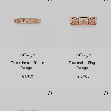
3 Materialien
Tiffany T
Tiffany T
True schmaler Ring in
True breiter Ring in
Roségold
Roségold
€ 1.850
€ 2.900
True breiter Ring in Gelbgold
Tru