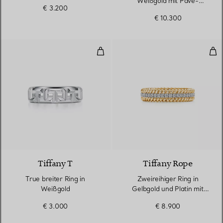
Weißgold mit Pavé-
€ 3.200
Diamanten
€ 10.300
True breiter Ring in Weißgold
Zwe
3 Materialien
Tiffany T
Tiffany Rope
True breiter Ring in
Zweireihiger Ring in
Weißgold
Gelbgold und Platin mit
Diamanten
€ 3.000
€ 8.900