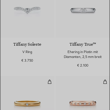
3 Materialien
Tiffany Soleste
Tiffany True™
V Ring
Ehering in Platin mit
Diamanten, 2,5 mm breit
€ 3.750
€ 2.100
Bandring
Kom