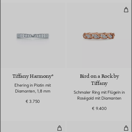
Sch
2 Materialien
Tiffany Harmony®
Bird on a Rock by
Tiffany
Ehering in Platin mit
Diamanten, 1,8 mm
Schmaler Ring mit Flügeln in
Roségold mit Diamanten
€ 3.750
€ 9.400
Schmaler Ring mit Flügeln in Pla
Bre