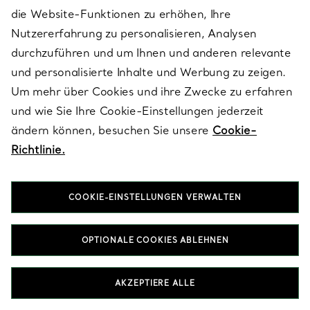
Häufig gestellte Fragen
die Website-Funktionen zu erhöhen, Ihre
Nutzererfahrung zu personalisieren, Analysen
Welche Stile sind bei Eheringen für Damen
durchzuführen und um Ihnen und anderen relevante
und personalisierte Inhalte und Werbung zu zeigen.
besonders beliebt?
Tiffany Forever Eheringe zeichnen sich durch ein klassisches
Um mehr über Cookies und ihre Zwecke zu erfahren
Design mit klaren Linien aus und sind in Platin und
und wie Sie Ihre Cookie-Einstellungen jederzeit
18 Karat Gold erhältlich. Für einen besonders auffälligen Look
ändern können, besuchen Sie unsere
Cookie-
sorgen die Tiffany Forever Eternity Ringe und die Modelle mit
einem Tiffany® Setting in Channel-Fassung, die dank präziser
Richtlinie.
Handwerkskunst einen zeitlosen Glanz versprühen. Sixteen
Stone by Tiffany präsentiert skulpturale Dimensionen mit
markanten Diamantdetails, die Modernität und Souveränität
COOKIE-EINSTELLUNGEN VERWALTEN
ausstrahlen.
Kann ich meinen Ehering zusammen mit
OPTIONALE COOKIES ABLEHNEN
meinem Verlobungsring tragen?
Wie erstelle ich eine Ringkombination mit
AKZEPTIERE ALLE
meinem Verlobungsring und Ehering?