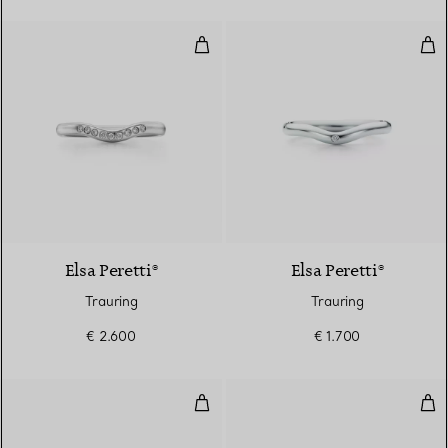
Trauring
Tra
3 Materialien
Elsa Peretti®
Elsa Peretti®
Trauring
Trauring
€ 2.600
€ 1.700
Trauring
Tra