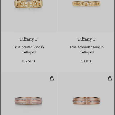
3 Materialien
Tiffany T
Tiffany T
True breiter Ring in
True schmaler Ring in
Gelbgold
Gelbgold
€ 2.900
€ 1.850
Schmaler Pavé-Diamantring in R
Sch