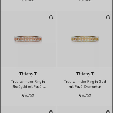
€ 9.800
€ 9.800
True schmaler Ring in Roségold
Tru
3 Materialien
Tiffany T
Tiffany T
True schmaler Ring in
True schmaler Ring in Gold
Roségold mit Pavé-
mit Pavé-Diamanten
Diamanten
€ 6.750
€ 6.750
True schmaler Ring in Roségold
True