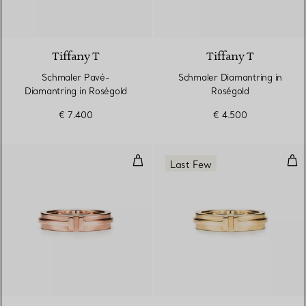
2 Materialien
Tiffany T
Tiffany T
Schmaler Pavé-
Schmaler Diamantring in
Diamantring in Roségold
Roségold
€ 7.400
€ 4.500
Schmaler Ring in Roségold
Sch
Last Few
3 Materialien