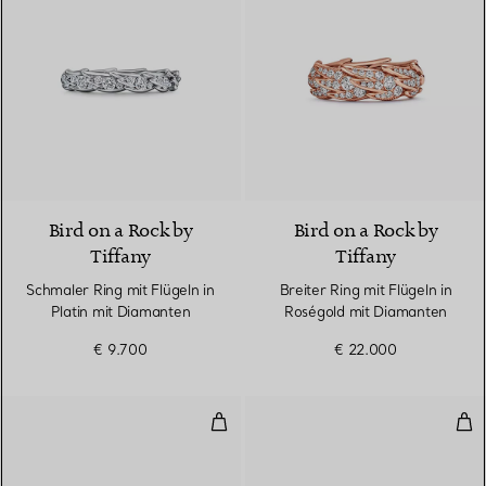
2 Materialien
Bird on a Rock by
Bird on a Rock by
Tiffany
Tiffany
Schmaler Ring mit Flügeln in
Breiter Ring mit Flügeln in
Platin mit Diamanten
Roségold mit Diamanten
€ 9.700
€ 22.000
Kombinierbarer Ehering
Kom