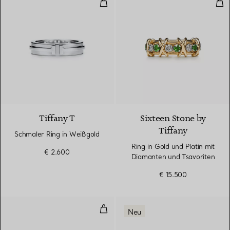
Schmaler Ring in Weißgold
Rin
3 Materialien
Tiffany T
Sixteen Stone by
Tiffany
Schmaler Ring in Weißgold
Ring in Gold und Platin mit
€ 2.600
Diamanten und Tsavoriten
€ 15.500
Breiter Ring mit Flügeln in Plati
Neu