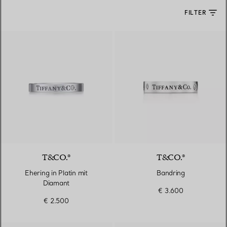
FILTER
T&CO.®
T&CO.®
Ehering in Platin mit
Bandring
Diamant
€ 3.600
€ 2.500