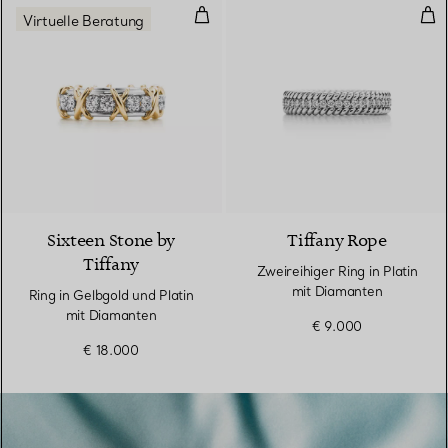
Ring in Gelbgold und Platin mit 
Zwe
Virtuelle Beratung
4 Farben
Sixteen Stone by
Tiffany Rope
Tiffany
Zweireihiger Ring in Platin
mit Diamanten
Ring in Gelbgold und Platin
mit Diamanten
€ 9.000
€ 18.000