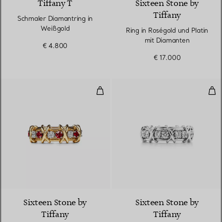
Tiffany T
Sixteen Stone by
Tiffany
Schmaler Diamantring in
Weißgold
Ring in Roségold und Platin
mit Diamanten
€ 4.800
€ 17.000
Ring in Gelbgold und Platin mit
Rin
Sixteen Stone by
Sixteen Stone by
Tiffany
Tiffany