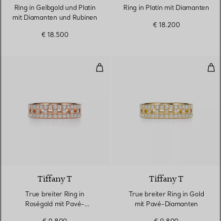
Ring in Gelbgold und Platin
Ring in Platin mit Diamanten
mit Diamanten und Rubinen
€ 18.200
€ 18.500
True breiter Ring in Roségold m
Tru
3 Materialien
Tiffany T
Tiffany T
True breiter Ring in
True breiter Ring in Gold
Roségold mit Pavé-
mit Pavé-Diamanten
Diamanten