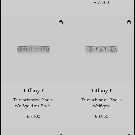
€ 7.800
True schmaler Ring in Weißgold
Tru
3 Materialien
Tiffany T
Tiffany T
True schmaler Ring in
True schmaler Ring in
Weißgold mit Pavé-
Weißgold
Diamanten
€ 7.100
€ 1.950