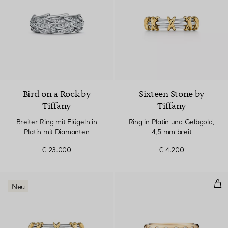
2 Materialien
Bird on a Rock by
Sixteen Stone by
Tiffany
Tiffany
Breiter Ring mit Flügeln in
Ring in Platin und Gelbgold,
Platin mit Diamanten
4,5 mm breit
€ 23.000
€ 4.200
Kom
Neu