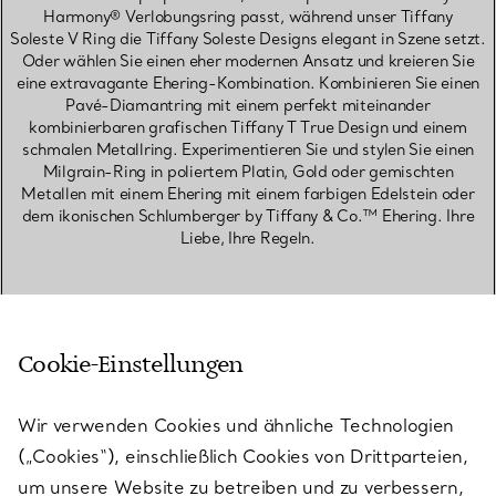
Harmony® Verlobungsring passt, während unser Tiffany
Soleste V Ring die Tiffany Soleste Designs elegant in Szene setzt.
Oder wählen Sie einen eher modernen Ansatz und kreieren Sie
eine extravagante Ehering-Kombination. Kombinieren Sie einen
Pavé-Diamantring mit einem perfekt miteinander
kombinierbaren grafischen Tiffany T True Design und einem
schmalen Metallring. Experimentieren Sie und stylen Sie einen
Milgrain-Ring in poliertem Platin, Gold oder gemischten
Metallen mit einem Ehering mit einem farbigen Edelstein oder
dem ikonischen Schlumberger by Tiffany & Co.™ Ehering. Ihre
Liebe, Ihre Regeln.
EHERINGE UND SETS IN TITANIUM
EHERINGE FÜR HERREN IN TITANIUM
PARTNERRINGE IN TITANIUM
Cookie-Einstellungen
VERLOBUNGSRINGE IN TITANIUM
Wir verwenden Cookies und ähnliche Technologien
(„Cookies“), einschließlich Cookies von Drittparteien,
um unsere Website zu betreiben und zu verbessern,