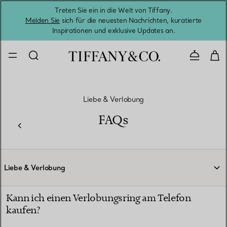
Treten Sie ein in die Welt von Tiffany.
Vom S
Melden Sie
sich für die neuesten Nachrichten, kuratierte
Inspirationen und exklusive Updates an.
Kontaktie
Liebe & Verlobung
FAQs
Liebe & Verlobung
Kann ich einen Verlobungsring am Telefon
kaufen?