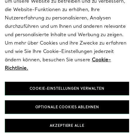
um unsere Website zu betreiben und zu verbessern,
die Website-Funktionen zu erhöhen, Ihre
Nutzererfahrung zu personalisieren, Analysen
ÜBER TIFFANY & CO.
durchzuführen und um Ihnen und anderen relevante
und personalisierte Inhalte und Werbung zu zeigen.
Um mehr über Cookies und ihre Zwecke zu erfahren
RECHTLICHE HINWEISE
und wie Sie Ihre Cookie-Einstellungen jederzeit
ändern können, besuchen Sie unsere
Cookie-
Richtlinie.
FOLGEN SIE UNS
COOKIE-EINSTELLUNGEN VERWALTEN
Standort ändern:
OPTIONALE COOKIES ABLEHNEN
T&Co. 2026
AKZEPTIERE ALLE