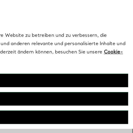
ionen und exklusive Updates an.
Kontaktieren Sie 
Melden Sie si
re Website zu betreiben und zu verbessern, die
und anderen relevante und personalisierte Inhalte und
ederzeit ändern können, besuchen Sie unsere
Cookie-