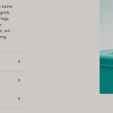
t keine
 groß.
rings
ur
e, wir
ung.