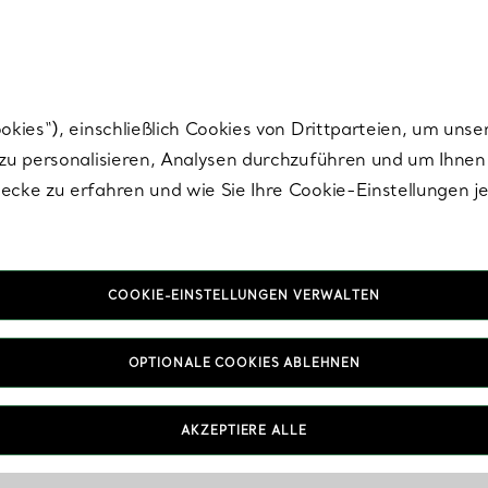
Tiffany.
Melden Sie
sich für die neuesten Nachrichten, kuratierte Inspirat
ies“), einschließlich Cookies von Drittparteien, um unse
u personalisieren, Analysen durchzuführen und um Ihnen 
cke zu erfahren und wie Sie Ihre Cookie-Einstellungen j
COOKIE-EINSTELLUNGEN VERWALTEN
Liebe & Verlobung
OPTIONALE COOKIES ABLEHNEN
FAQs
AKZEPTIERE ALLE