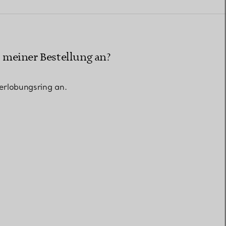
Elsa Peretti®
Tipps zur Auswahl eines
Eherings
 meiner Bestellung an?
erlobungsring an.