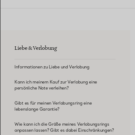
Eheringe für Damen
Eheringe für Herren
Liebe & Verlobung
Vereinbaren Sie Ihren
Termin
mit e
Informationen zu Liebe und Verlobung
Kann ich meinem Kauf zur Verlobung eine
persönliche Note verleihen?
Gibt es für meinen Verlobungsring eine
lebenslange Garantie?
Wie kann ich die Größe meines Verlobungsrings
anpassen lassen? Gibt es dabei Einschränkungen?