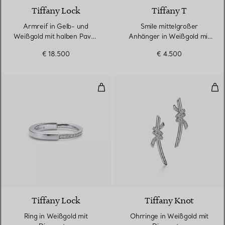
Tiffany Lock
Tiffany T
Armreif in Gelb- und
Smile mittelgroßer
Weißgold mit halben Pavé-
Anhänger in Weißgold mit
Diamanten
Diamanten
€ 18.500
€ 4.500
Ring in Weißgold mit Diamanten
Ohr
3 Materialien
Tiffany Lock
Tiffany Knot
Ring in Weißgold mit
Ohrringe in Weißgold mit