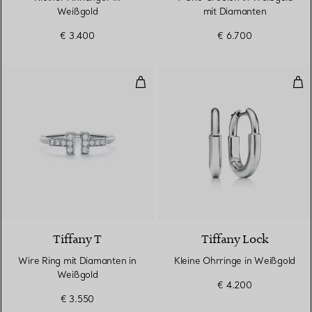
Weißgold
mit Diamanten
€ 3.400
€ 6.700
Wire Ring mit Diamanten in Wei
Kle
3 Materialien
Tiffany T
Tiffany Lock
Wire Ring mit Diamanten in
Kleine Ohrringe in Weißgold
Weißgold
€ 4.200
€ 3.550