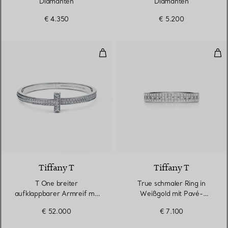
Diamanten
Diamanten
€ 4.350
€ 5.200
T One breiter aufklappbarer Arm
Tru
2 Materialien
Tiffany T
Tiffany T
T One breiter
True schmaler Ring in
aufklappbarer Armreif mit
Weißgold mit Pavé-
Diamanten in Weißgold
Diamanten
€ 52.000
€ 7.100