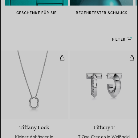
GESCHENKE FÜR SIE
BEGEHRTESTER SCHMUCK
FILTER
Kleiner Anhänger in Weißgold
T O
3 Materialien
Tiffany Lock
Tiffany T
Kleiner Anhänger in
T One Creolen in Weißgold