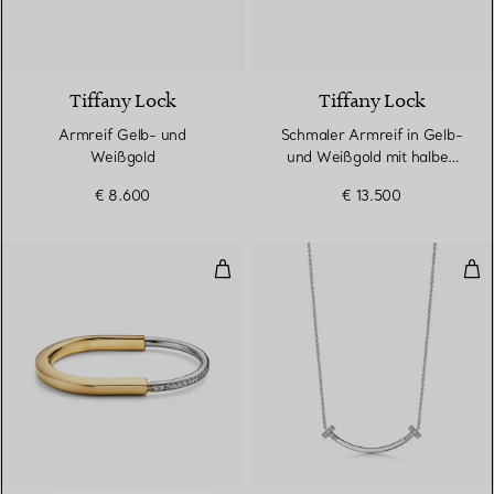
5 Materialien
Tiffany Lock
Tiffany Lock
Armreif Gelb- und
Schmaler Armreif in Gelb-
Weißgold
und Weißgold mit halben
Pavé-Diamanten
€ 8.600
€ 13.500
Armreif in Gelb- und Weißgold 
Smi
3 Materialien