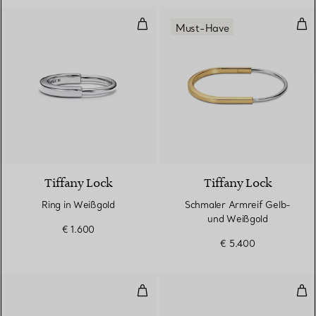
Ring in Weißgold
Sch
Must-Have
3 Materialien
Tiffany Lock
Tiffany Lock
Ring in Weißgold
Schmaler Armreif Gelb-
und Weißgold
€ 1.600
€ 5.400
Wire Armreif in Weißgold
Sch