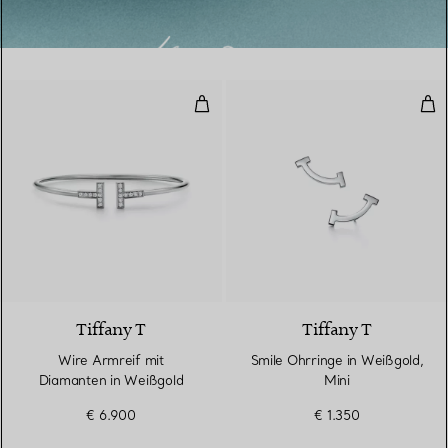
Wire Armreif mit Diamanten in 
Smi
3 Materialien
Tiffany T
Tiffany T
Wire Armreif mit
Smile Ohrringe in Weißgold,
Diamanten in Weißgold
Mini
€ 6.900
€ 1.350