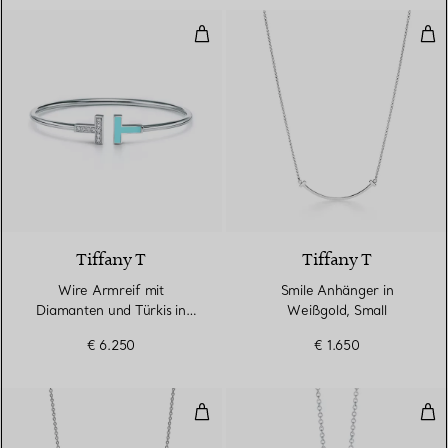
Wire Armreif mit Diamanten und 
Smi
3 Materialien
Tiffany T
Tiffany T
Wire Armreif mit
Smile Anhänger in
Diamanten und Türkis in
Weißgold, Small
Weißgold
€ 6.250
€ 1.650
Anhänger in Weißgold mit Diam
Anh