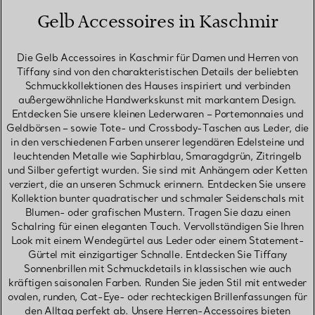
Gelb Accessoires in Kaschmir
Die Gelb Accessoires in Kaschmir für Damen und Herren von
Tiffany sind von den charakteristischen Details der beliebten
Schmuckkollektionen des Hauses inspiriert und verbinden
außergewöhnliche Handwerkskunst mit markantem Design.
Entdecken Sie unsere kleinen Lederwaren – Portemonnaies und
Geldbörsen – sowie Tote- und Crossbody-Taschen aus Leder, die
in den verschiedenen Farben unserer legendären Edelsteine und
leuchtenden Metalle wie Saphirblau, Smaragdgrün, Zitringelb
und Silber gefertigt wurden. Sie sind mit Anhängern oder Ketten
verziert, die an unseren Schmuck erinnern. Entdecken Sie unsere
Kollektion bunter quadratischer und schmaler Seidenschals mit
Blumen- oder grafischen Mustern. Tragen Sie dazu einen
Schalring für einen eleganten Touch. Vervollständigen Sie Ihren
Look mit einem Wendegürtel aus Leder oder einem Statement-
Gürtel mit einzigartiger Schnalle. Entdecken Sie Tiffany
Sonnenbrillen mit Schmuckdetails in klassischen wie auch
kräftigen saisonalen Farben. Runden Sie jeden Stil mit entweder
ovalen, runden, Cat-Eye- oder rechteckigen Brillenfassungen für
den Alltag perfekt ab. Unsere Herren-Accessoires bieten