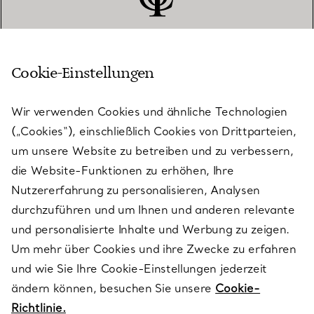
Cookie-Einstellungen
KUNDENSERVICE
Wir verwenden Cookies und ähnliche Technologien
(„Cookies“), einschließlich Cookies von Drittparteien,
SERVICES
um unsere Website zu betreiben und zu verbessern,
die Website-Funktionen zu erhöhen, Ihre
Nutzererfahrung zu personalisieren, Analysen
ÜBER TIFFANY & CO.
durchzuführen und um Ihnen und anderen relevante
und personalisierte Inhalte und Werbung zu zeigen.
Um mehr über Cookies und ihre Zwecke zu erfahren
RECHTLICHE HINWEISE
und wie Sie Ihre Cookie-Einstellungen jederzeit
ändern können, besuchen Sie unsere
Cookie-
Richtlinie.
FOLGEN SIE UNS