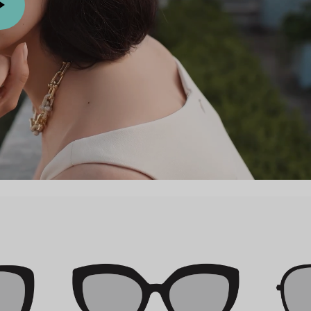
Partnerringe
Eternity Ringe
inem Tiffany-Diamantenexperten.