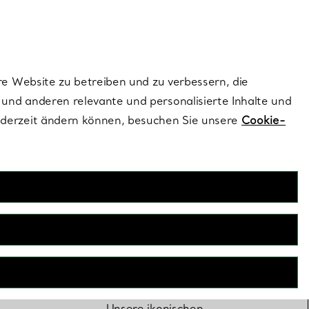
ionen und exklusive Updates an.
Kontaktieren Sie 
Melden Sie si
re Website zu betreiben und zu verbessern, die
und anderen relevante und personalisierte Inhalte und
ederzeit ändern können, besuchen Sie unsere
Cookie-
Tiffany
Sonnenbrille
Unsere ikonischen