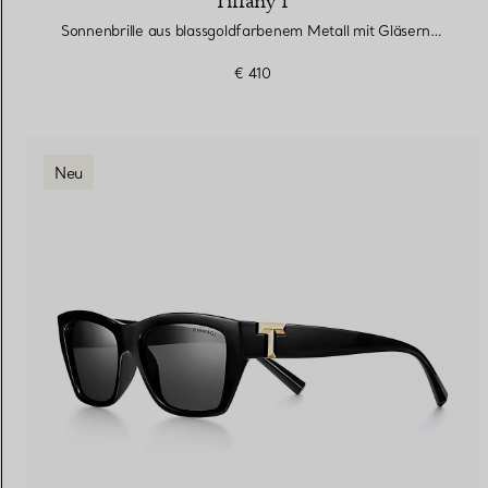
Tiffany T
Sonnenbrille aus blassgoldfarbenem Metall mit Gläsern mit grauem Farbverlauf
€ 410
Neu