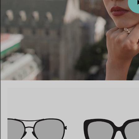
Eheringe für Damen
Eheringe für Herren
Vereinbaren Sie Ihren
Termin
mit e
00:09 / 00:15