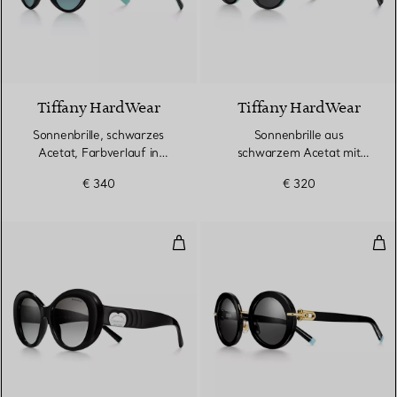
Tiffany HardWear
Tiffany HardWear
Sonnenbrille, schwarzes
Sonnenbrille aus
Acetat, Farbverlauf in
schwarzem Acetat mit
Tiffany Blue®
dunkelgrauen Gläsern
€ 340
€ 320
Sonnenbrille aus schwarzem Ace
Son
2 Farben