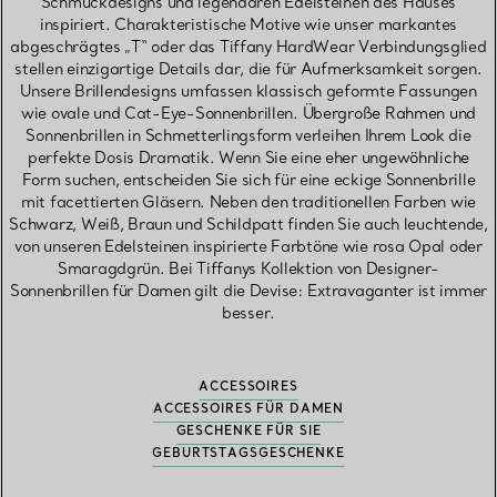
Schmuckdesigns und legendären Edelsteinen des Hauses
inspiriert. Charakteristische Motive wie unser markantes
abgeschrägtes „T“ oder das Tiffany HardWear Verbindungsglied
stellen einzigartige Details dar, die für Aufmerksamkeit sorgen.
Unsere Brillendesigns umfassen klassisch geformte Fassungen
wie ovale und Cat-Eye-Sonnenbrillen. Übergroße Rahmen und
Sonnenbrillen in Schmetterlingsform verleihen Ihrem Look die
perfekte Dosis Dramatik. Wenn Sie eine eher ungewöhnliche
Form suchen, entscheiden Sie sich für eine eckige Sonnenbrille
mit facettierten Gläsern. Neben den traditionellen Farben wie
Schwarz, Weiß, Braun und Schildpatt finden Sie auch leuchtende,
von unseren Edelsteinen inspirierte Farbtöne wie rosa Opal oder
Smaragdgrün. Bei Tiffanys Kollektion von Designer-
Sonnenbrillen für Damen gilt die Devise: Extravaganter ist immer
besser.
ACCESSOIRES
ACCESSOIRES FÜR DAMEN
GESCHENKE FÜR SIE
GEBURTSTAGSGESCHENKE