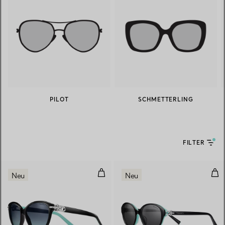
PILOT
SCHMETTERLING
FILTER
Sonnenbrille, schwarzes Acetat, 
Son
Neu
Neu