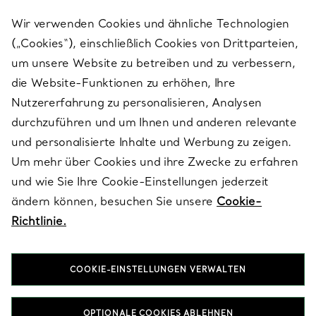
Wir verwenden Cookies und ähnliche Technologien
(„Cookies“), einschließlich Cookies von Drittparteien,
SERVICES
um unsere Website zu betreiben und zu verbessern,
die Website-Funktionen zu erhöhen, Ihre
Nutzererfahrung zu personalisieren, Analysen
ÜBER TIFFANY & CO.
durchzuführen und um Ihnen und anderen relevante
und personalisierte Inhalte und Werbung zu zeigen.
Um mehr über Cookies und ihre Zwecke zu erfahren
RECHTLICHE HINWEISE
und wie Sie Ihre Cookie-Einstellungen jederzeit
ändern können, besuchen Sie unsere
Cookie-
Richtlinie.
FOLGEN SIE UNS
COOKIE-EINSTELLUNGEN VERWALTEN
Standort ändern:
OPTIONALE COOKIES ABLEHNEN