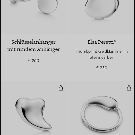
Schlüsselanhänger
Elsa Peretti®
mit rundem Anhänger
Thumbprint Geldklammer in
Sterlingsilber
€ 260
€ 230
Claw Geldklammer
Ete