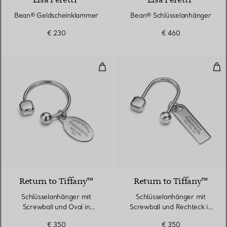
Elsa Peretti®
Elsa Peretti®
Bean® Geldscheinklammer
Bean® Schlüsselanhänger
€ 230
€ 460
Schlüsselanhänger mit Screwball u
Sch
Return to Tiffany™
Return to Tiffany™
Schlüsselanhänger mit
Schlüsselanhänger mit
Screwball und Oval in
Screwball und Rechteck in
Sterlingsilber
Sterlingsilber
€ 350
€ 350