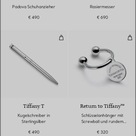
Padova Schuhanzieher
Rasiermesser
€ 490
€ 690
Kugelschreiber in Sterlingsilber
Sch
2 Farben
Tiffany T
Return to Tiffany™
Kugelschreiber in
Schlüsselanhänger mit
Sterlingsilber
Screwball und rundem
Anhänger in Sterlingsilber
€ 490
€ 320