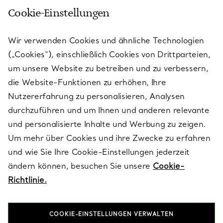
Cookie-Einstellungen
KUNDENSERVICE
Wir verwenden Cookies und ähnliche Technologien
(„Cookies“), einschließlich Cookies von Drittparteien,
SERVICES
um unsere Website zu betreiben und zu verbessern,
die Website-Funktionen zu erhöhen, Ihre
Nutzererfahrung zu personalisieren, Analysen
ÜBER TIFFANY & CO.
durchzuführen und um Ihnen und anderen relevante
und personalisierte Inhalte und Werbung zu zeigen.
Um mehr über Cookies und ihre Zwecke zu erfahren
RECHTLICHE HINWEISE
und wie Sie Ihre Cookie-Einstellungen jederzeit
ändern können, besuchen Sie unsere
Cookie-
Richtlinie.
FOLGEN SIE UNS
COOKIE-EINSTELLUNGEN VERWALTEN