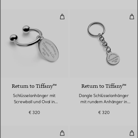
Schlüsselanhänger mit Screwball u
Dan
Return to Tiffany™
Return to Tiffany™
Schlüsselanhänger mit
Dangle Schlüsselanhänger
Screwball und Oval in
mit rundem Anhänger in
Sterlingsilber
Sterlingsilber
€ 320
€ 320
Dangle Schlüsselanhänger mit ov
Sch