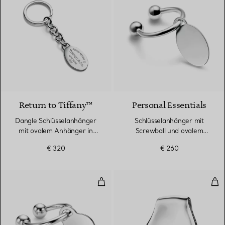
Return to Tiffany™
Personal Essentials
Dangle Schlüsselanhänger
Schlüsselanhänger mit
mit ovalem Anhänger in
Screwball und ovalem
Sterlingsilber
Anhänger in Sterlingsilber
€ 320
€ 260
Schlüsselanhänger mit rundem 
Thu