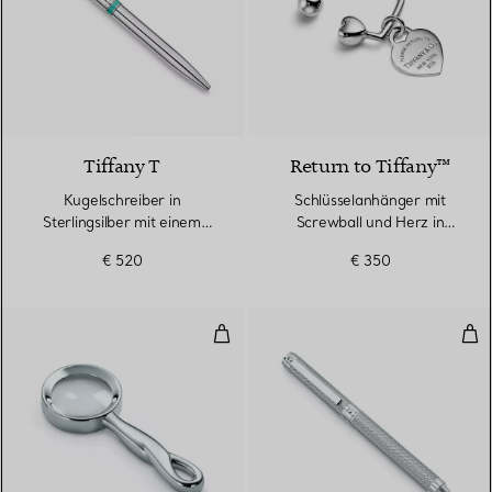
Tiffany T
Return to Tiffany™
Kugelschreiber in
Schlüsselanhänger mit
Sterlingsilber mit einem
Screwball und Herz in
Streifen in Tiffany Blue®
Sterlingsilber
€ 520
€ 350
Padova™ Lupe
Kug