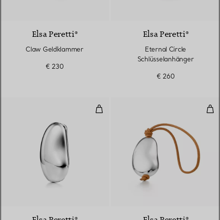
Elsa Peretti®
Elsa Peretti®
Claw Geldklammer
Eternal Circle
Schlüsselanhänger
€ 230
€ 260
Bean® Geldscheinklammer
Bea