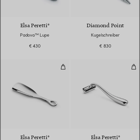
Elsa Peretti®
Diamond Point
Padova™ Lupe
Kugelschreiber
€ 430
€ 830
Padova Schuhanzieher
Ras
Elsa Peretti®
Elsa Peretti®