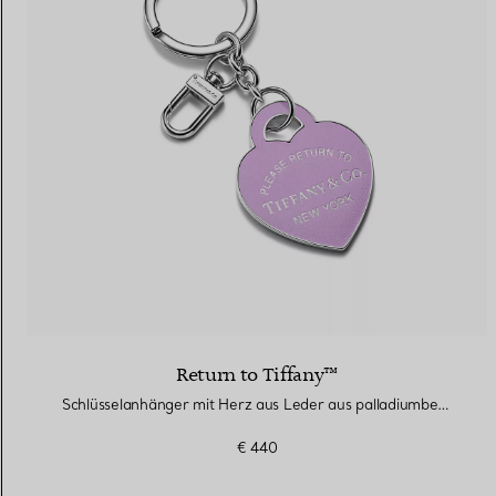
Eheringe für Damen
Eheringe für Herren
Vereinbaren Sie Ihren
Termin
mit e
Return to Tiffany™
Schlüsselanhänger mit Herz aus Leder aus palladiumbeschichtetem Messing
€ 440