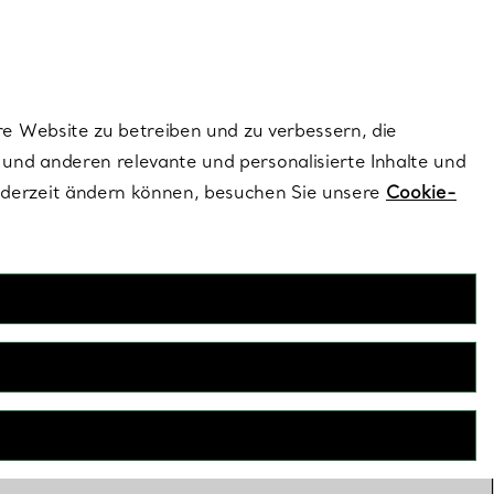
ionen und exklusive Updates an.
Kontaktieren Sie 
Melden Sie si
re Website zu betreiben und zu verbessern, die
und anderen relevante und personalisierte Inhalte und
ederzeit ändern können, besuchen Sie unsere
Cookie-
PERSONALISIEREN
FILTER