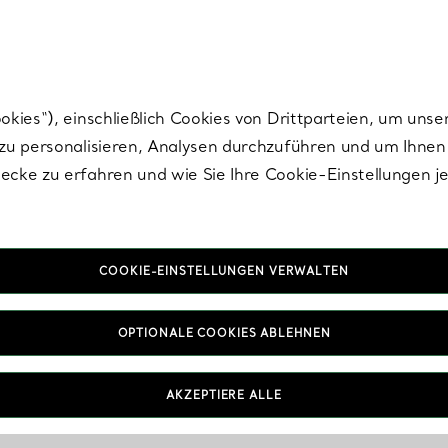
Tiffany.
Melden Sie
sich für die neuesten Nachrichten, kuratierte Inspirat
ies“), einschließlich Cookies von Drittparteien, um unse
u personalisieren, Analysen durchzuführen und um Ihnen 
cke zu erfahren und wie Sie Ihre Cookie-Einstellungen j
Lila Accessoires für Damen in
COOKIE-EINSTELLUNGEN VERWALTEN
Messing
OPTIONALE COOKIES ABLEHNEN
AKZEPTIERE ALLE