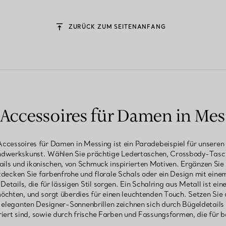
ZURÜCK ZUM SEITENANFANG
a Accessoires für Damen in Mes
a Accessoires für Damen in Messing ist ein Paradebeispiel für unsere
andwerkskunst. Wählen Sie prächtige Ledertaschen, Crossbody-Tas
ails und ikonischen, von Schmuck inspirierten Motiven. Ergänzen Sie 
decken Sie farbenfrohe und florale Schals oder ein Design mit ein
etails, die für lässigen Stil sorgen. Ein Schalring aus Metall ist ein
hten, und sorgt überdies für einen leuchtenden Touch. Setzen Sie 
 eleganten Designer-Sonnenbrillen zeichnen sich durch Bügeldetails 
riert sind, sowie durch frische Farben und Fassungsformen, die für 