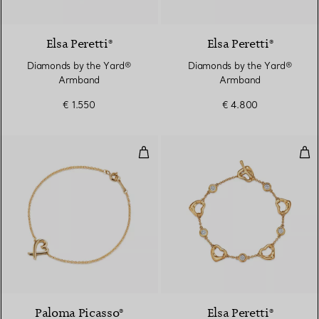
3 Materialien
Elsa Peretti®
Elsa Peretti®
Diamonds by the Yard®
Diamonds by the Yard®
Armband
Armband
€ 1.550
€ 4.800
Loving Heart Armband
Ope
Paloma Picasso®
Elsa Peretti®