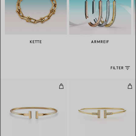
KETTE
ARMREIF
FILTER
Wire Armreif in Gelbgold
Wir