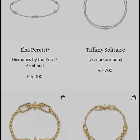
Elsa Peretti®
Tiffany Solitaire
Diamonds by the Yard®
Diamantarmband
Armband
€ 1.700
€ 6.000
Armband mit mittelgroßen Gliede
Arm