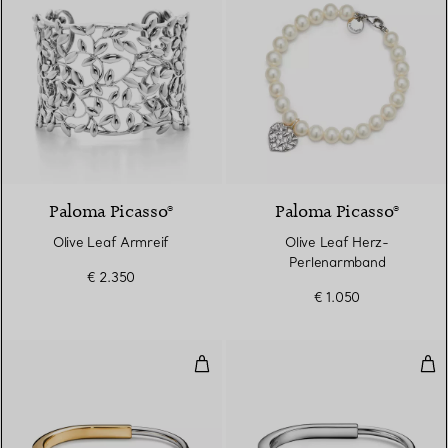
Paloma Picasso®
Paloma Picasso®
Olive Leaf Armreif
Olive Leaf Herz-
Perlenarmband
€ 2.350
€ 1.050
Armreif Gelb- und Weißgold
Arm