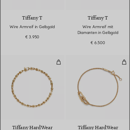
3 Materialien
Tiffany T
Tiffany T
Wire Armreif in Gelbgold
Wire Armreif mit
Diamanten in Gelbgold
€ 3.950
€ 6.500
Schmales Gliederarmband in Gel
Dop
2 Materialien
Tiffany HardWear
Tiffany HardWear