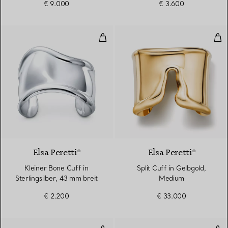
€ 9.000
€ 3.600
Kleiner Bone Cuff in Sterlingsilb
Spl
Elsa Peretti®
Elsa Peretti®
Kleiner Bone Cuff in
Split Cuff in Gelbgold,
Sterlingsilber, 43 mm breit
Medium
€ 2.200
€ 33.000