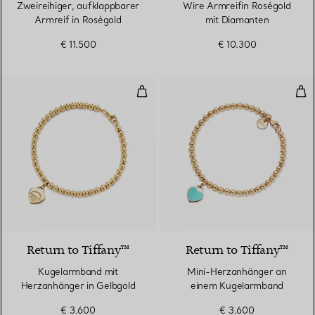
Zweireihiger, aufklappbarer
Wire Armreifin Roségold
Armreif in Roségold
mit Diamanten
€ 11.500
€ 10.300
Kugelarmband mit Herzanhänger 
Min
2 Materialien
Return to Tiffany™
Return to Tiffany™
Kugelarmband mit
Mini-Herzanhänger an
Herzanhänger in Gelbgold
einem Kugelarmband
€ 3.600
€ 3.600