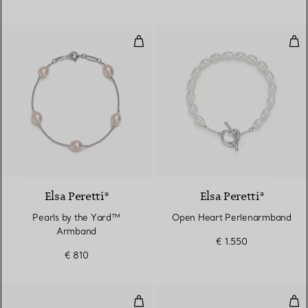
Pearls by the Yard™ Armband
Ope
Elsa Peretti®
Elsa Peretti®
Pearls by the Yard™
Open Heart Perlenarmband
Armband
€ 1.550
€ 810
Armreif in Rosé- und Weißgold
Arm