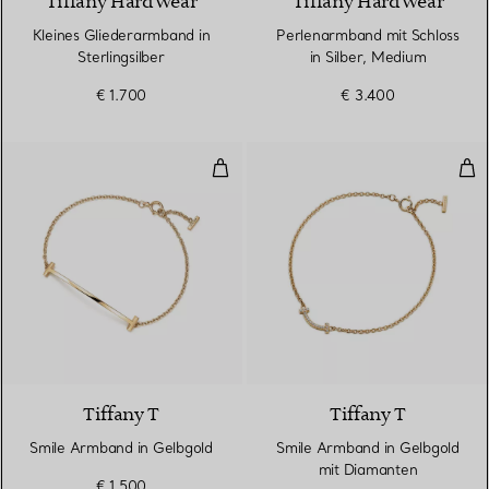
Tiffany HardWear
Tiffany HardWear
Kleines Gliederarmband in
Perlenarmband mit Schloss
Sterlingsilber
in Silber, Medium
€ 1.700
€ 3.400
Smile Armband in Gelbgold
Smi
3 Materialien
Tiffany T
Tiffany T
Smile Armband in Gelbgold
Smile Armband in Gelbgold
mit Diamanten
€ 1.500