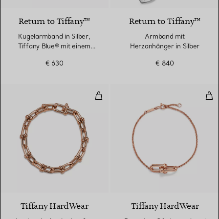
Return to Tiffany™
Return to Tiffany™
Kugelarmband in Silber,
Armband mit
Tiffany Blue® mit einem
Herzanhänger in Silber
Diamanten, 4 mm
€ 630
€ 840
Armband mit mittelgroßen Gliede
Dop
2 Materialien
Tiffany HardWear
Tiffany HardWear