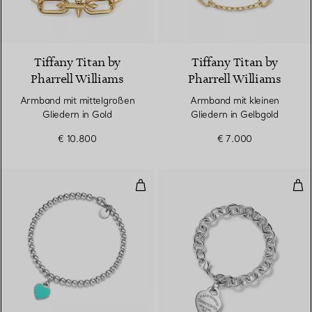
Tiffany Titan by
Tiffany Titan by
Pharrell Williams
Pharrell Williams
Armband mit mittelgroßen
Armband mit kleinen
Gliedern in Gold
Gliedern in Gelbgold
€ 10.800
€ 7.000
Kugelarmband in Silber, Tiffany
Arm
3 Farben