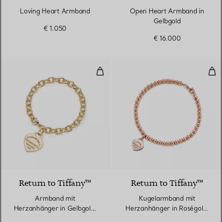
Loving Heart Armband
Open Heart Armband in
Gelbgold
€ 1.050
€ 16.000
Armband mit Herzanhänger in G
Kug
Return to Tiffany™
Return to Tiffany™
Armband mit
Kugelarmband mit
Herzanhänger in Gelbgold,
Herzanhänger in Roségold,
Medium
4 mm