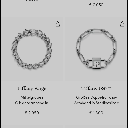
€ 2.050
Mittelgroßes Gliederarmband in h
Gro
Tiffany Forge
Tiffany 1837™
Mittelgroßes
Großes Doppelschloss-
Gliederarmband in
Armband in Sterlingsilber
hochglanzpoliertem
€ 2.050
€ 1.800
Sterlingsilber