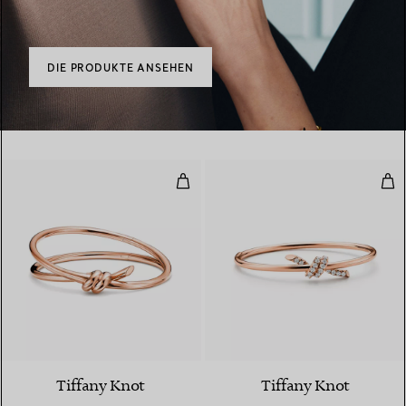
DIE PRODUKTE ANSEHEN
Zweireihiger, aufklappbarer Armr
Wir
2 Materialien
Tiffany Knot
Tiffany Knot