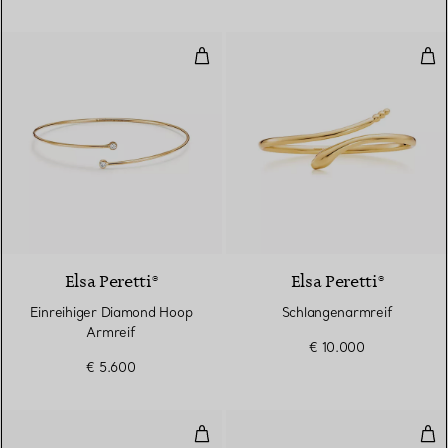
Einreihiger Diamond Hoop Armre
Sch
3 Materialien
Elsa Peretti®
Elsa Peretti®
Einreihiger Diamond Hoop
Schlangenarmreif
Armreif
€ 10.000
€ 5.600
Olive Leaf Armreif
Oli