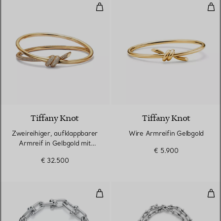
Zweireihiger, aufklappbarer Arm
Wir
3 Materialien
Tiffany Knot
Tiffany Knot
Zweireihiger, aufklappbarer
Wire Armreifin Gelbgold
Armreif in Gelbgold mit
€ 5.900
Diamanten
€ 32.500
Gliederarmband, längliche Glieder
Kle