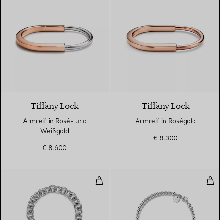
5 Materialien
Tiffany Lock
Tiffany Lock
Armreif in Rosé- und
Armreif in Roségold
Weißgold
€ 8.300
€ 8.600
Armband mit Herzanhänger in St
Kug