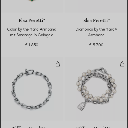
2 Materialien
Elsa Peretti®
Elsa Peretti®
Color by the Yard Armband
Diamonds by the Yard®
mit Smaragd in Gelbgold
Armband
€ 1.850
€ 5.700
Kleines Gliederarmband in Sterlin
Per