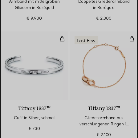
Armband mit mittelgroßen
Doppeltes Gliederarmband
Gliedern in Roségold
in Roségold
€ 9.900
€ 2.300
Cuff in Silber, schmal
Gli
Last Few
Tiffany 1837™
Tiffany 1837™
Cuff in Silber, schmal
Gliederarmband aus
verschlungenen Ringen in
€ 730
Roségold
€ 2.100