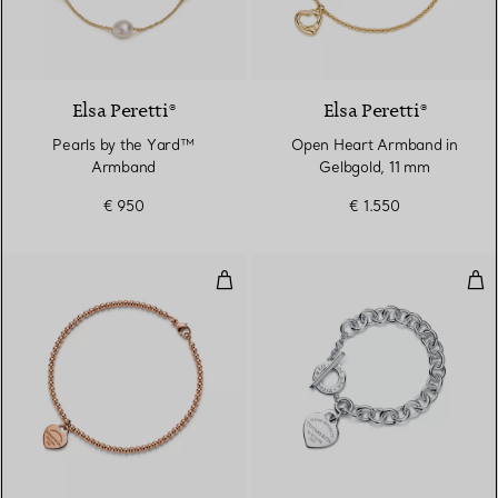
Elsa Peretti®
Elsa Peretti®
Pearls by the Yard™
Open Heart Armband in
Armband
Gelbgold, 11 mm
€ 950
€ 1.550
Kugelarmband mit Mini-Herzanhä
Arm
2 Materialien