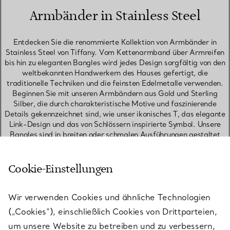
Armbänder in Stainless Steel
Entdecken Sie die renommierte Kollektion von Armbänder in
Stainless Steel von Tiffany. Vom Kettenarmband über Armreifen
bis hin zu eleganten Bangles wird jedes Design sorgfältig von den
weltbekannten Handwerkern des Hauses gefertigt, die
traditionelle Techniken und die feinsten Edelmetalle verwenden.
Beginnen Sie mit unseren Armbändern aus Gold und Sterling
Silber, die durch charakteristische Motive und faszinierende
Details gekennzeichnet sind, wie unser ikonisches T, das elegante
Link-Design und das von Schlössern inspirierte Symbol. Unsere
Bangles sind in breiten oder schmalen Ausführungen gestaltet
und setzen ein mutiges Statement, ob sie einzeln getragen oder
als Set kombiniert werden. Entdecken Sie Stapelarmbänder, um
die perfekte Kombination zu kreieren. Zu unseren Favoriten, die
Cookie-Einstellungen
gut zusammenpassen, gehören ein Diamant-Tennisarmband, ein
schmales Bangle und ein Kettenarmband, die einen auffälligen
Kontrast der Texturen bieten. Suchen Sie nach einem
Wir verwenden Cookies und ähnliche Technologien
bedeutungsvollen Geburtstagsgeschenk? Entdecken Sie
(„Cookies“), einschließlich Cookies von Drittparteien,
Armbänder mit Geburtssteinen, ein Geschenk, das sie über Jahre
um unsere Website zu betreiben und zu verbessern,
hinweg schätzen werden. Unsere Kollektion zeitloser Designs