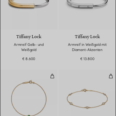
5 Materialien
Tiffany Lock
Tiffany Lock
Armreif Gelb- und
Armreif in Weißgold mit
Weißgold
Diamant-Akzenten
€ 8.600
€ 13.800
Color by the Yard Armband mit 
Dia