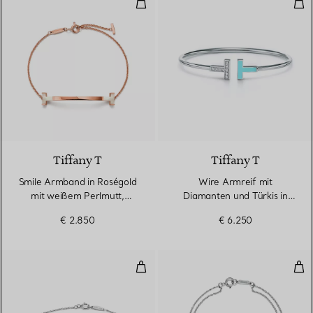
Smile Armband in Roségold mit 
Wir
Tiffany T
Tiffany T
Smile Armband in Roségold
Wire Armreif mit
mit weißem Perlmutt,
Diamanten und Türkis in
Medium
Weißgold
€ 2.850
€ 6.250
Diamonds by the Yard® Armban
Dia