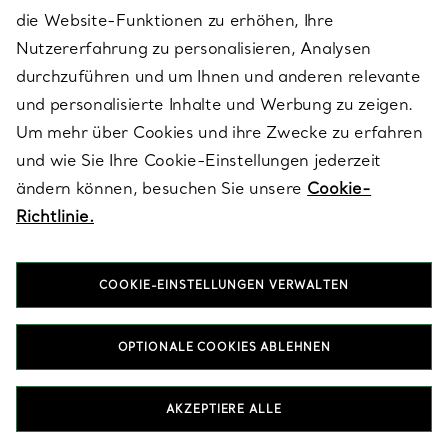
spiegelt die legendäre Erfindungsgabe und Kreativität des
die Website-Funktionen zu erhöhen, Ihre
Hauses wider, mit Armbänder in Stainless Steel , die nur unsere
Nutzererfahrung zu personalisieren, Analysen
Handwerker sich vorstellen könnten.
durchzuführen und um Ihnen und anderen relevante
und personalisierte Inhalte und Werbung zu zeigen.
HALSKETTEN & ANHÄNGER IN STAINLESS STEEL
Um mehr über Cookies und ihre Zwecke zu erfahren
OHRRINGE IN STAINLESS STEEL
und wie Sie Ihre Cookie-Einstellungen jederzeit
RINGE IN STAINLESS STEEL
GESCHENKE FÜR SIE IN STAINLESS STEEL
ändern können, besuchen Sie unsere
Cookie-
Richtlinie.
COOKIE-EINSTELLUNGEN VERWALTEN
OPTIONALE COOKIES ABLEHNEN
Nach Kategorie ansehen
AKZEPTIERE ALLE