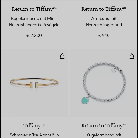
Return to Tiffany™
Return to Tiffany™
Kugelarmband mit Mini-
Armband​ mit
Herzanhänger in Roségold
Herzanhänger und
Knebelverschluss in Silber
€ 2.200
€ 940
Schmaler Wire Armreif in Gelbgo
Kug
3 Materialien
Tiffany T
Return to Tiffany™
Schmaler Wire Armreif in
Kugelarmband mit