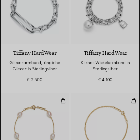
Tiffany HardWear
Tiffany HardWear
Gliederarmband, längliche
Kleines Wickelarmband in
Glieder in Sterlingsilber
Sterlingsilber
€ 2.500
€ 4.100
Pearls by the Yard™ Armband
Ope