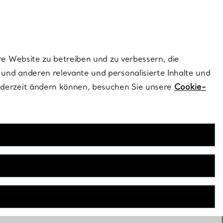
ionen und exklusive Updates an.
Kontaktieren Sie 
Melden Sie si
re Website zu betreiben und zu verbessern, die
und anderen relevante und personalisierte Inhalte und
ederzeit ändern können, besuchen Sie unsere
Cookie-