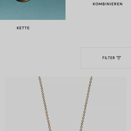
KOMBINIEREN
Partnerringe
Eternity Ringe
KETTE
inem Tiffany-Diamantenexperten.
FILTER