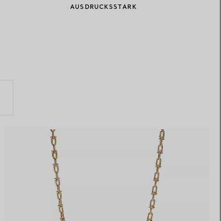
AUSDRUCKSSTARK
Elsa Peretti®
Tipps zur Auswahl eines
Eherings