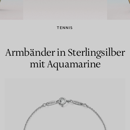
Partnerringe
Eternity Ringe
TENNIS
inem Tiffany-Diamantenexperten.
Armbänder in Sterlingsilber
mit Aquamarine