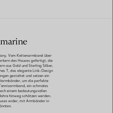
amarine
iffany. Vom Kettenarmband über
rkern des Hauses gefertigt, die
rn aus Gold und Sterling Silber,
ches T, das elegante Link-Design
ungen gestaltet und setzen ein
elarmbänder, um die perfekte
-Tennisarmband, ein schmales
 nach einem bedeutungsvollen
Jahre hinweg schätzen werden.
auses wider, mit Armbänder in
könnten.