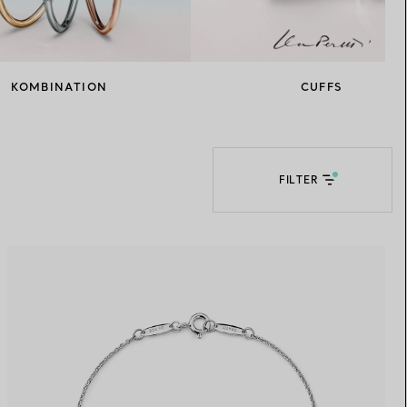
Elsa Peretti®
Tipps zur Auswahl eines
Eherings
KOMBINATION
CUFFS
FILTER