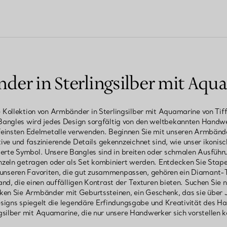
der in Sterlingsilber mit Aqu
 Kollektion von Armbänder in Sterlingsilber mit Aquamarine von T
 Bangles wird jedes Design sorgfältig von den weltbekannten Handwe
 feinsten Edelmetalle verwenden. Beginnen Sie mit unseren Armbände
ive und faszinierende Details gekennzeichnet sind, wie unser ikonis
ierte Symbol. Unsere Bangles sind in breiten oder schmalen Ausführ
inzeln getragen oder als Set kombiniert werden. Entdecken Sie Stap
 unseren Favoriten, die gut zusammenpassen, gehören ein Diamant
d, die einen auffälligen Kontrast der Texturen bieten. Suchen Sie
en Sie Armbänder mit Geburtssteinen, ein Geschenk, das sie über 
Designs spiegelt die legendäre Erfindungsgabe und Kreativität des H
gsilber mit Aquamarine, die nur unsere Handwerker sich vorstellen 