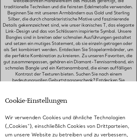
weltbekannten Handwerkern des Hauses gefertigt, die
traditionelle Techniken und die feinsten Edelmetalle verwenden.
Beginnen Sie mit unseren Armbändern aus Gold und Sterling
Silber, die durch charakteristische Motive und faszinierende
Details gekennzeichnet sind, wie unser ikonisches T, das elegante
Link-Design und das von Schlössern inspirierte Symbol. Unsere
Bangles sind in breiten oder schmalen Ausführungen gestaltet
und setzen ein mutiges Statement, ob sie einzeln getragen oder
als Set kombiniert werden. Entdecken Sie Stapelarmbänder, um
die perfekte Kombination zu kreieren. Zu unseren Favoriten, die
gut zusammenpassen, gehören ein Diamant-Tennisarmband, ein
schmales Bangle und ein Kettenarmband, die einen auffälligen
Kontrast der Texturen bieten. Suchen Sie nach einem
bedeutungsvollen Geburtstagsgeschenk? Entdecken Sie
Armbänder mit Geburtssteinen, ein Geschenk, das sie über Jahre
hinweg schätzen werden. Unsere Kollektion zeitloser Designs
spiegelt die legendäre Erfindungsgabe und Kreativität des
Cookie-Einstellungen
Hauses wider, mit Armbänder in Sterlingsilber , die nur unsere
Handwerker sich vorstellen könnten.
Wir verwenden Cookies und ähnliche Technologien
(„Cookies“), einschließlich Cookies von Drittparteien,
HALSKETTEN & ANHÄNGER IN STERLINGSILBER
um unsere Website zu betreiben und zu verbessern,