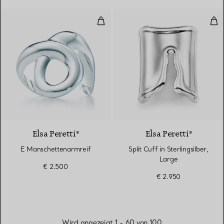
E Manschettenarmreif
Spli
Elsa Peretti®
Elsa Peretti®
E Manschettenarmreif
Split Cuff in Sterlingsilber,
Large
€ 2.500
€ 2.950
Wird angezeigt 1 - 60 von 100