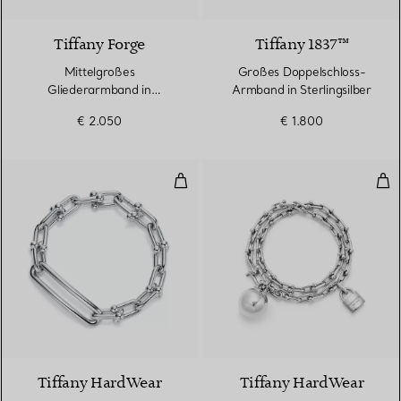
Tiffany Forge
Tiffany 1837™
Mittelgroßes
Großes Doppelschloss-
Gliederarmband in
Armband in Sterlingsilber
hochglanzpoliertem
€ 2.050
€ 1.800
Sterlingsilber
Gliederarmband, längliche Glieder
Kle
Tiffany HardWear
Tiffany HardWear