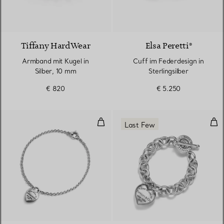
Tiffany HardWear
Elsa Peretti®
Armband mit Kugel in
Cuff im Federdesign in
Silber, 10 mm
Sterlingsilber
€ 820
€ 5.250
Full Heart Armband in Sterlingsil
Ful
Last Few