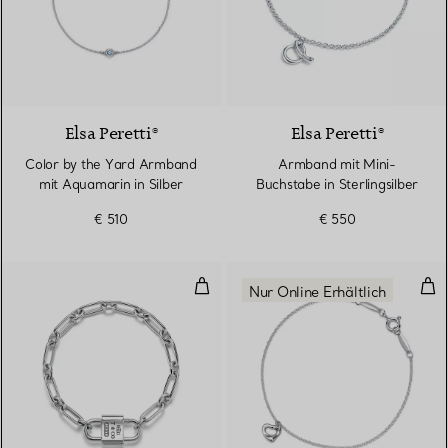
2 gemstones
Elsa Peretti®
Elsa Peretti®
Color by the Yard Armband
Armband mit Mini-
mit Aquamarin in Silber
Buchstabe in Sterlingsilber
€ 510
€ 550
Mittelgroßes Doppelschloss-Armba
Ope
Nur Online Erhältlich