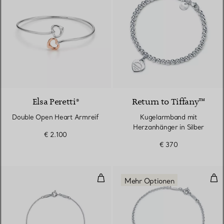
Elsa Peretti®
Return to Tiffany™
Double Open Heart Armreif
Kugelarmband mit
Herzanhänger in Silber
€ 2.100
€ 370
Color by the Yard Armband mit A
Arm
Mehr Optionen