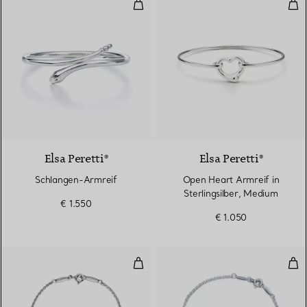
Schlangen-Armreif
Ope
Elsa Peretti®
Elsa Peretti®
Schlangen-Armreif
Open Heart Armreif in
Sterlingsilber, Medium
€ 1.550
€ 1.050
Bean Design Armband in Sterling
Ope