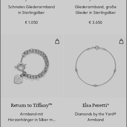
Schmales Gliederarmband
Gliederarmband, große
in Sterlingsilber
Glieder in Sterlingsilber
€ 1.050
€ 3.650
Armband mit Herzanhänger in Si
Dia
Return to Tiffany™
Elsa Peretti®
Armband mit
Diamonds by the Yard®
Herzanhänger in Silber mit
Armband
einem Diamanten, Medium