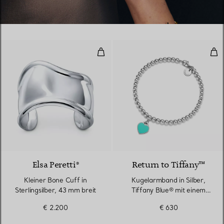
Kleiner Bone Cuff in Sterlingsilb
Kug
Elsa Peretti®
Return to Tiffany™
Kleiner Bone Cuff in
Kugelarmband in Silber,
Sterlingsilber, 43 mm breit
Tiffany Blue® mit einem
Diamanten, 4 mm
€ 2.200
€ 630