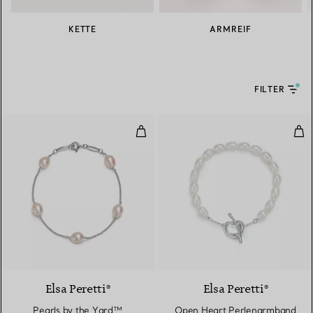
KETTE
ARMREIF
FILTER
Pearls by the Yard™ Armband
Ope
Elsa Peretti®
Elsa Peretti®
Pearls by the Yard™
Open Heart Perlenarmband