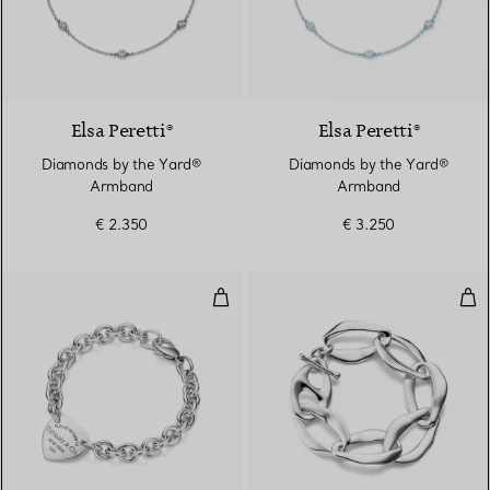
Elsa Peretti®
Elsa Peretti®
Diamonds by the Yard®
Diamonds by the Yard®
Armband
Armband
€ 2.350
€ 3.250
Armband mit Herzanhänger in Si
Aeg