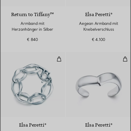
Return to Tiffany™
Elsa Peretti®
Armband mit
Aegean Armband mit
Herzanhänger in Silber
Knebelverschluss
€ 840
€ 4.100
Aegean Armband mit Knebelvers
Win
Elsa Peretti®
Elsa Peretti®