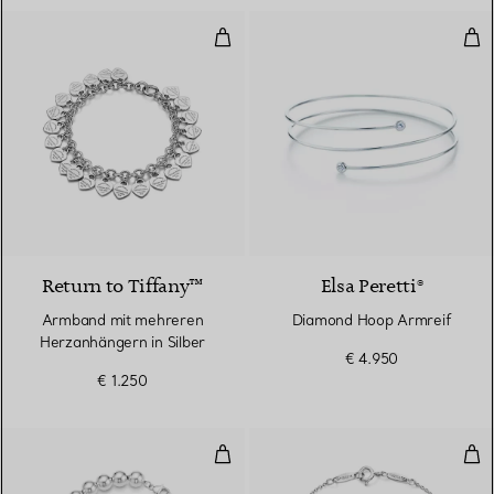
Armband mit mehreren Herzanhän
Dia
Return to Tiffany™
Elsa Peretti®
Armband mit mehreren
Diamond Hoop Armreif
Herzanhängern in Silber
€ 4.950
€ 1.250
Armband mit Herzanhänger in Si
Col