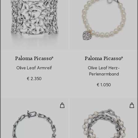
Paloma Picasso®
Paloma Picasso®
Olive Leaf Armreif
Olive Leaf Herz-
Perlenarmband
€ 2.350
€ 1.050
Kleines Gliederarmband in Sterlin
Per