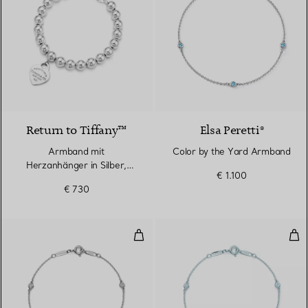
Return to Tiffany™
Elsa Peretti®
Armband mit
Color by the Yard Armband
Herzanhänger in Silber,
€ 1.100
8 mm
€ 730
Diamonds by the Yard® Armban
Dia