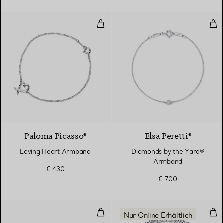
Loving Heart Armband
Dia
Paloma Picasso®
Elsa Peretti®
Loving Heart Armband
Diamonds by the Yard®
Armband
€ 430
€ 700
Double Open Heart Armreif
Kug
Nur Online Erhältlich