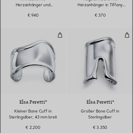
Herzanhänger und
Herzanhänger in Tiffany
Knebelverschluss in Silber
Blue® in Silber, 4 mm
€ 940
€ 370
Kleiner Bone Cuff in Sterlingsilb
Groß
Elsa Peretti®
Elsa Peretti®
Kleiner Bone Cuff in
Großer Bone Cuff in
Sterlingsilber, 43 mm breit
Sterlingsilber
€ 2.200
€ 3.350