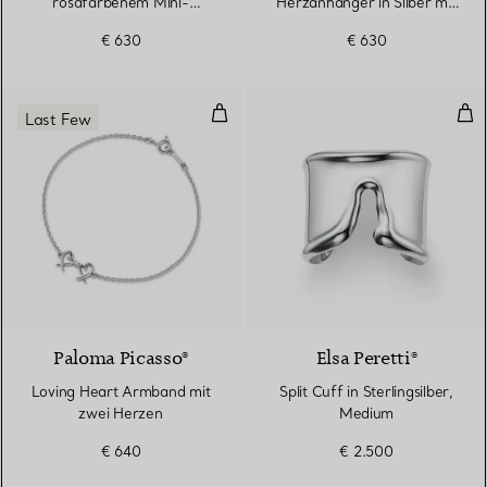
rosafarbenem Mini-
Herzanhänger in Silber mit
Herzanhänger in Silber mit
einem Diamanten, 4 mm
€ 630
€ 630
einem Diamanten, 4 mm
Loving Heart Armband mit zwei 
Spli
Last Few
Paloma Picasso®
Elsa Peretti®
Loving Heart Armband mit
Split Cuff in Sterlingsilber,
zwei Herzen
Medium
€ 640
€ 2.500