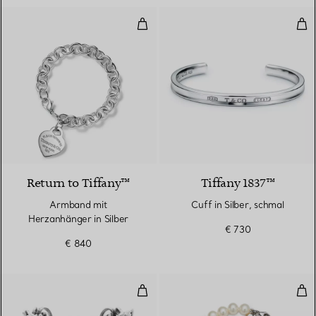
Armband mit Herzanhänger in Si
Cuff
Return to Tiffany™
Tiffany 1837™
Armband mit
Cuff in Silber, schmal
Herzanhänger in Silber
€ 730
€ 840
Olive Leaf Armreif
Oli