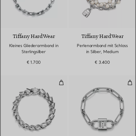
Tiffany HardWear
Tiffany HardWear
Kleines Gliederarmband in
Perlenarmband mit Schloss
Sterlingsilber
in Silber, Medium
€ 1.700
€ 3.400
Mittelgroßes Gliederarmband in h
Gro