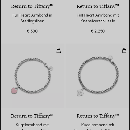
Return to Tiffany™
Return to Tiffany™
Full Heart Armband in
Full Heart Armband mit
Sterlingsilber
Knebelverschluss in
Sterlingsilber
€ 580
€ 2.250
Kugelarmband mit rosafarbenem 
Kug
3 Farben
Return to Tiffany™
Return to Tiffany™
Kugelarmband mit
Kugelarmband mit