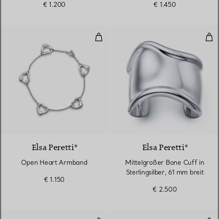
€ 1.200
€ 1.450
Open Heart Armband
Mitt
Elsa Peretti®
Elsa Peretti®
Open Heart Armband
Mittelgroßer Bone Cuff in
Sterlingsilber, 61 mm breit
€ 1.150
€ 2.500