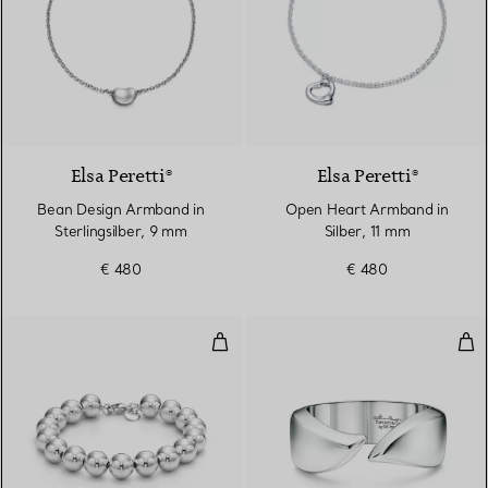
Elsa Peretti®
Elsa Peretti®
Bean Design Armband in
Open Heart Armband in
Sterlingsilber, 9 mm
Silber, 11 mm
€ 480
€ 480
Armband mit Kugel in Silber, 10
Cuff