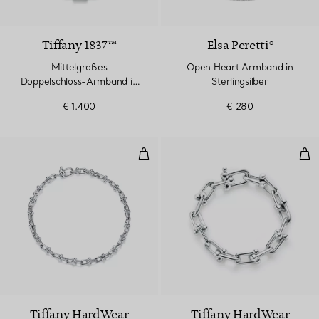
Tiffany 1837™
Elsa Peretti®
Mittelgroßes
Open Heart Armband in
Doppelschloss-Armband in
Sterlingsilber
Sterlingsilber
€ 1.400
€ 280
Schmales Gliederarmband in Sterl
Glie
Tiffany HardWear
Tiffany HardWear