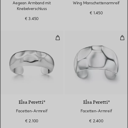
Aegean Armband mit
Wing Manschettenarmreif
Knebelverschluss
€ 1.450
€ 3.450
Facetten-Armreif
Fac
Elsa Peretti®
Elsa Peretti®
Facetten-Armreif
Facetten-Armreif
€ 2.100
€ 2.400