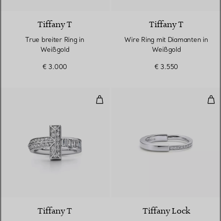
Tiffany T
Tiffany T
True breiter Ring in
Wire Ring mit Diamanten in
Weißgold
Weißgold
€ 3.000
€ 3.550
T1 Ring in Weißgold mit Diamant
Rin
Tiffany T
Tiffany Lock