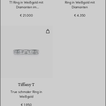
T1 Ring in Weißgold mit
Ring in Weißgold mit
Diamanten im
Diamanten
Baguetteschliff und Pavé-
€ 21.000
€ 4.350
Diamanten
True schmaler Ring in Weißgold
3 Materialien
Tiffany T
True schmaler Ring in
Weißgold
€ 1.950