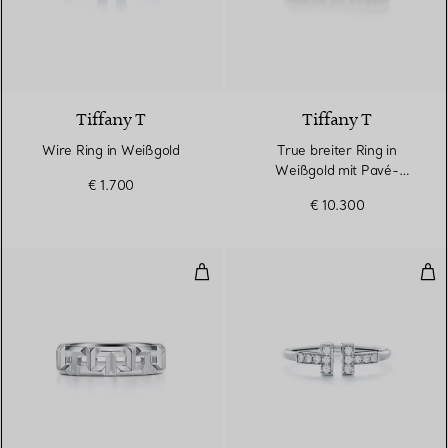
3 Materialien
Tiffany T
Tiffany T
Wire Ring in Weißgold
True breiter Ring in
Weißgold mit Pavé-
€ 1.700
Diamanten
€ 10.300
True breiter Ring in Weißgold
Wir
3 Materialien