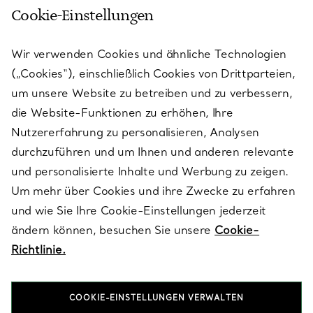
Cookie-Einstellungen
KUNDENSERVICE
Wir verwenden Cookies und ähnliche Technologien
(„Cookies“), einschließlich Cookies von Drittparteien,
SERVICES
um unsere Website zu betreiben und zu verbessern,
die Website-Funktionen zu erhöhen, Ihre
Nutzererfahrung zu personalisieren, Analysen
ÜBER TIFFANY & CO.
durchzuführen und um Ihnen und anderen relevante
und personalisierte Inhalte und Werbung zu zeigen.
Um mehr über Cookies und ihre Zwecke zu erfahren
RECHTLICHE HINWEISE
und wie Sie Ihre Cookie-Einstellungen jederzeit
ändern können, besuchen Sie unsere
Cookie-
Richtlinie.
FOLGEN SIE UNS
COOKIE-EINSTELLUNGEN VERWALTEN