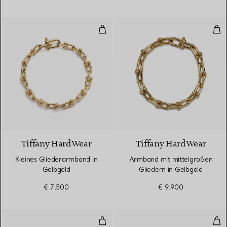
Kleines Gliederarmband in Gelbg
Arm
2 Materialien
Tiffany HardWear
Tiffany HardWear
Kleines Gliederarmband in
Armband mit mittelgroßen
Gelbgold
Gliedern in Gelbgold
€ 7.500
€ 9.900
Gliederarmband, große Glieder i
Dia