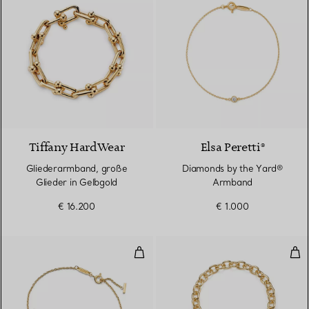
Tiffany HardWear
Elsa Peretti®
Gliederarmband, große
Diamonds by the Yard®
Glieder in Gelbgold
Armband
€ 16.200
€ 1.000
Smile Armband in Gelbgold, Med
Arm