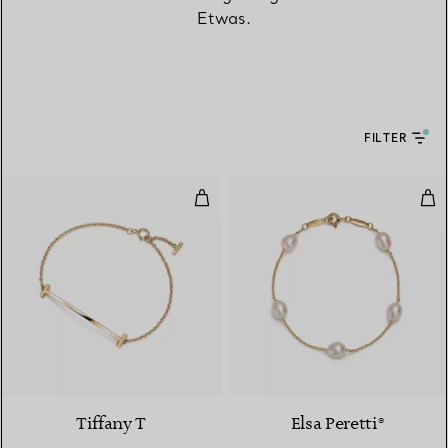
Etwas.
FILTER
Smile Armband in Gelbgold
Pea
3 Materialien
Tiffany T
Elsa Peretti®