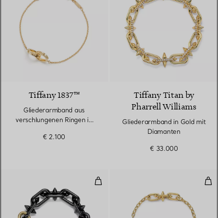
Tiffany 1837™
Tiffany Titan by
Pharrell Williams
Gliederarmband aus
verschlungenen Ringen in
Gliederarmband in Gold mit
Gelbgold
Diamanten
€ 2.100
€ 33.000
Armband in Titan und Gold mit 
Arm