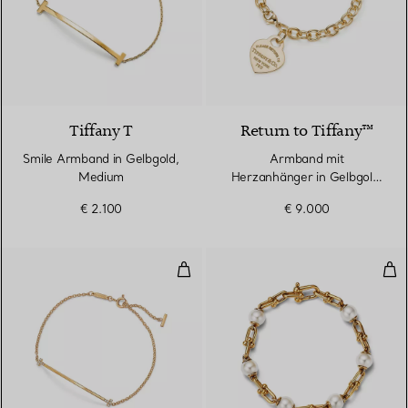
2 Materialien
Tiffany T
Return to Tiffany™
Smile Armband in Gelbgold,
Armband mit
Medium
Herzanhänger in Gelbgold,
Medium
€ 2.100
€ 9.000
Smile Armband in Gelbgold mit D
Gli