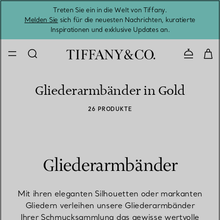
Treten Sie ein in die Welt von Tiffany.
Vom S
Melden Sie
sich für die neuesten Nachrichten, kuratierte
Inspirationen und exklusive Updates an.
Kontaktie
Gliederarmbänder in Gold
26 PRODUKTE
Gliederarmbänder
Mit ihren eleganten Silhouetten oder markanten
Gliedern verleihen unsere Gliederarmbänder
Ihrer Schmucksammlung das gewisse wertvolle