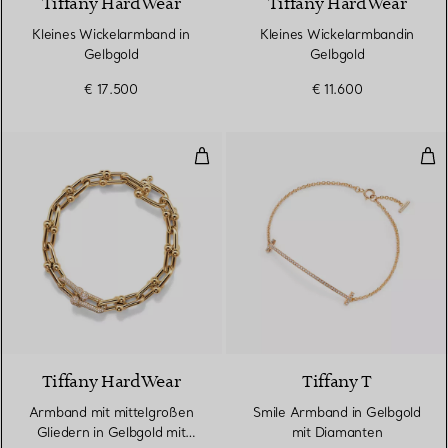
Tiffany HardWear
Tiffany HardWear
Kleines Wickelarmband in
Kleines Wickelarmbandin
Gelbgold
Gelbgold
€ 17.500
€ 11.600
Armband mit mittelgroßen Gliede
Smi
3 Materialien
Tiffany HardWear
Tiffany T
Armband mit mittelgroßen
Smile Armband in Gelbgold
Gliedern in Gelbgold mit
mit Diamanten