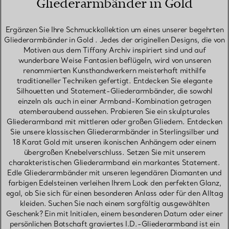
Gliederarmbänder in Gold
Ergänzen Sie Ihre Schmuckkollektion um eines unserer begehrten
Gliederarmbänder in Gold . Jedes der originellen Designs, die von
Motiven aus dem Tiffany Archiv inspiriert sind und auf
wunderbare Weise Fantasien beflügeln, wird von unseren
renommierten Kunsthandwerkern meisterhaft mithilfe
traditioneller Techniken gefertigt. Entdecken Sie elegante
Silhouetten und Statement-Gliederarmbänder, die sowohl
einzeln als auch in einer Armband-Kombination getragen
atemberaubend aussehen. Probieren Sie ein skulpturales
Gliederarmband mit mittleren oder großen Gliedern. Entdecken
Sie unsere klassischen Gliederarmbänder in Sterlingsilber und
18 Karat Gold mit unseren ikonischen Anhängern oder einem
übergroßen Knebelverschluss. Setzen Sie mit unserem
charakteristischen Gliederarmband ein markantes Statement.
Edle Gliederarmbänder mit unseren legendären Diamanten und
farbigen Edelsteinen verleihen Ihrem Look den perfekten Glanz,
egal, ob Sie sich für einen besonderen Anlass oder für den Alltag
kleiden. Suchen Sie nach einem sorgfältig ausgewählten
Geschenk? Ein mit Initialen, einem besonderen Datum oder einer
persönlichen Botschaft graviertes I.D.-Gliederarmband ist ein