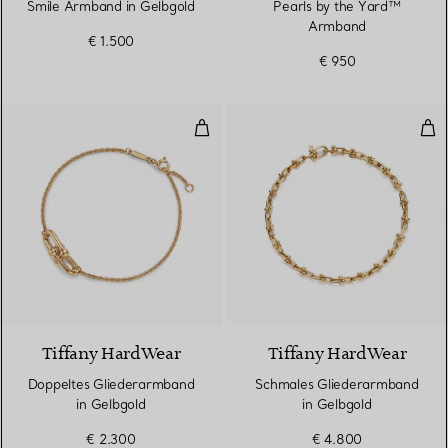
Smile Armband in Gelbgold
Pearls by the Yard™
Armband
€ 1.500
€ 950
Doppeltes Gliederarmband in Ge
Sch
2 Materialien
Tiffany HardWear
Tiffany HardWear
Doppeltes Gliederarmband
Schmales Gliederarmband
in Gelbgold
in Gelbgold
€ 2.300
€ 4.800