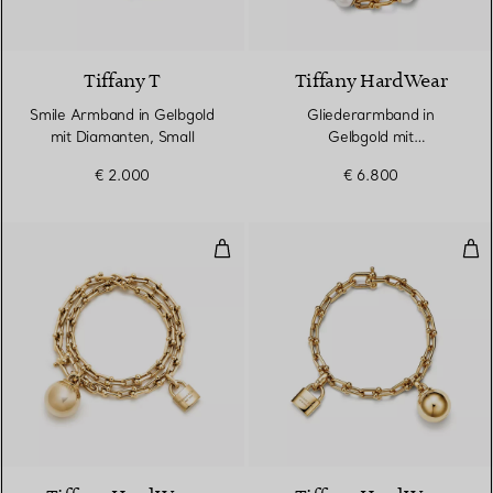
3 Materialien
Tiffany T
Tiffany HardWear
Smile Armband in Gelbgold
Gliederarmband in
mit Diamanten, Small
Gelbgold mit
Süßwasserperlen
€ 2.000
€ 6.800
Kleines Wickelarmband in Gelbgo
Kle
2 Materialien