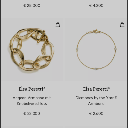
Diamanten
€ 28.000
€ 4.200
Aegean Armband mit Knebelvers
Dia
Elsa Peretti®
Elsa Peretti®
Aegean Armband mit
Diamonds by the Yard®
Knebelverschluss
Armband
€ 22.000
€ 2.600