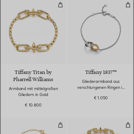
Armband mit mittelgroßen Gliede
Gli
Tiffany Titan by
Tiffany 1837™
Pharrell Williams
Gliederarmband aus
verschlungenen Ringen in
Armband mit mittelgroßen
Sterlingsilber und Gelbgold
Gliedern in Gold
€ 1.050
€ 10.800
Gliederarmband aus verschlunge
Gli