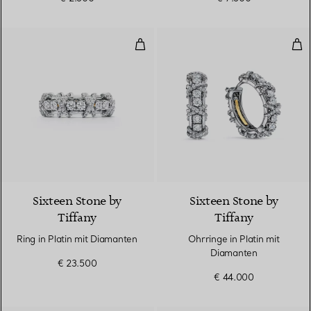
Ring in Platin mit Diamanten
Ohr
2 Farben
Sixteen Stone by
Sixteen Stone by
Tiffany
Tiffany
Ring in Platin mit Diamanten
Ohrringe in Platin mit
Diamanten
€ 23.500
€ 44.000