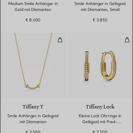
Medium Smile Anhänger in
Smile Anhänger in Gelbgold
Gold mit Diamanten
mit Diamanten, Small
€ 8.600
€ 3.850
Smile Anhänger in Gelbgold mit
Kle
3 Materialien
Tiffany T
Tiffany Lock
Smile Anhänger in Gelbgold
Kleine Lock Ohrringe in
mit Diamanten
Gelbgold mit Pavé-
Diamanten
€ 2.500
€ 7.500