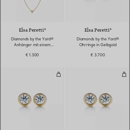
2 Materialien
Elsa Peretti®
Elsa Peretti®
Diamonds by the Yard®
Diamonds by the Yard®
Anhänger mit einem
Ohrringe in Gelbgold
Diamanten in Gelbgold
€ 1.300
€ 3.700
Diamonds by the Yard® Ohrring
Dia
2 Materialien