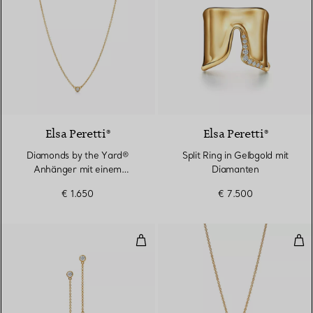
2 Materialien
Elsa Peretti®
Elsa Peretti®
Diamonds by the Yard®
Split Ring in Gelbgold mit
Anhänger mit einem
Diamanten
Diamanten in Gelbgold
€ 1.650
€ 7.500
Diamonds by the Yard® Ohrhäng
Kle