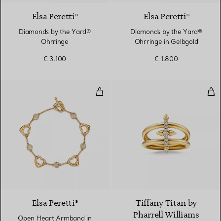
Elsa Peretti®
Elsa Peretti®
Diamonds by the Yard®
Diamonds by the Yard®
Ohrringe
Ohrringe in Gelbgold
€ 3.100
€ 1.800
Open Heart Armband in Gelbgol
Zwe
3 Materialien
Elsa Peretti®
Tiffany Titan by
Pharrell Williams
Open Heart Armband in