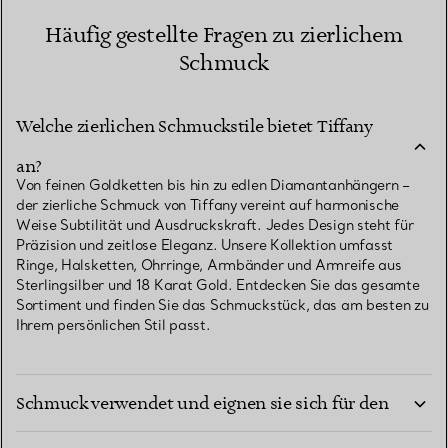
Häufig gestellte Fragen zu zierlichem
Schmuck
Welche zierlichen Schmuckstile bietet Tiffany
an?
Von feinen Goldketten bis hin zu edlen Diamantanhängern –
der zierliche Schmuck von Tiffany vereint auf harmonische
Weise Subtilität und Ausdruckskraft. Jedes Design steht für
Präzision und zeitlose Eleganz. Unsere Kollektion umfasst
Ringe, Halsketten, Ohrringe, Armbänder und Armreife aus
Sterlingsilber und 18 Karat Gold. Entdecken Sie das gesamte
Sortiment und finden Sie das Schmuckstück, das am besten zu
Ihrem persönlichen Stil passt.
Welche Materialien werden für edlen zierlichen
Schmuck verwendet und eignen sie sich für den
Wie lassen sich aus Tiffany Ikonen wie T by
Alltag?