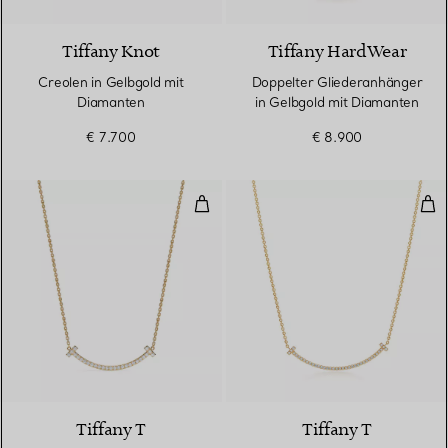
Tiffany Knot
Tiffany HardWear
Creolen in Gelbgold mit
Doppelter Gliederanhänger
Diamanten
in Gelbgold mit Diamanten
€ 7.700
€ 8.900
Medium Smile Anhänger in Gold
Smi
3 Materialien
Tiffany T
Tiffany T