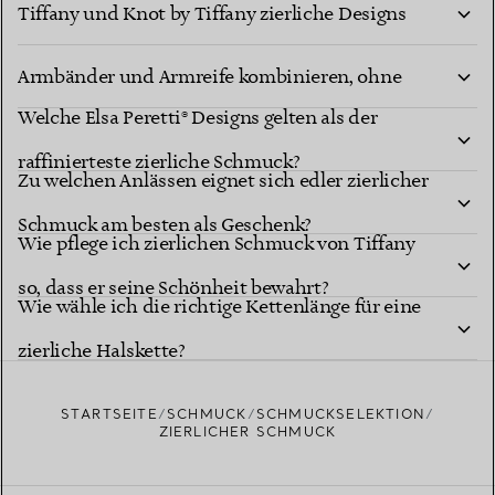
Tiffany und Knot by Tiffany zierliche Designs
Wie kann ich zierliche Halsketten und
kreieren?
Armbänder und Armreife kombinieren, ohne
Welche Elsa Peretti® Designs gelten als der
dass sie sich verheddern?
raffinierteste zierliche Schmuck?
Zu welchen Anlässen eignet sich edler zierlicher
Schmuck am besten als Geschenk?
Wie pflege ich zierlichen Schmuck von Tiffany
so, dass er seine Schönheit bewahrt?
Wie wähle ich die richtige Kettenlänge für eine
zierliche Halskette?
STARTSEITE
SCHMUCK
SCHMUCKSELEKTION
ZIERLICHER SCHMUCK