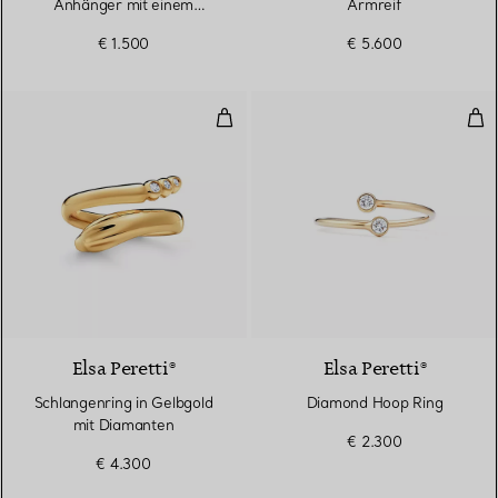
Anhänger mit einem
Armreif
Diamanten in Gelbgold
€ 1.500
€ 5.600
Schlangenring in Gelbgold mit D
Dia
Elsa Peretti®
Elsa Peretti®
Schlangenring in Gelbgold
Diamond Hoop Ring
mit Diamanten
€ 2.300
€ 4.300