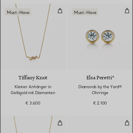
Kleiner Anhänger in Gelbgold mi
Dia
Must-Have
Must-Have
3 Materialien
Tiffany Knot
Elsa Peretti®
Kleiner Anhänger in
Diamonds by the Yard®
Gelbgold mit Diamanten
Ohrringe
€ 3.600
€ 2.100
Diamonds by the Yard® Anhänger
Spl