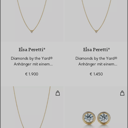
2 Materialien
Elsa Peretti®
Elsa Peretti®
Diamonds by the Yard®
Diamonds by the Yard®
Anhänger mit einem
Anhänger mit einem
Diamanten in Gelbgold
Diamanten in Gelbgold
€ 1.900
€ 1.450
Diamonds by the Yard® Anhänger
Dia