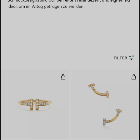
Schmuckdesigns sind auf perfekte Weise dezent und eignen sich
ideal, um im Alltag getragen zu werden.
FILTER
Wire Ring mit Diamanten in Gelb
Smi
3 Materialien