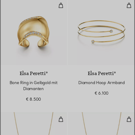
Bone Ring in Gelbgold mit Diama
Dia
Elsa Peretti®
Elsa Peretti®
Bone Ring in Gelbgold mit
Diamond Hoop Armband
Diamanten
€ 6.100
€ 8.500
Diamonds by the Yard® Anhänger
Dia