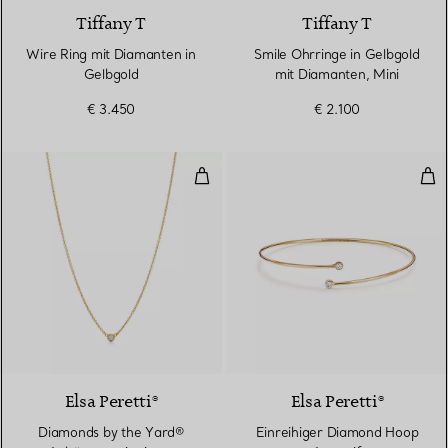
Tiffany T
Tiffany T
Wire Ring mit Diamanten in
Smile Ohrringe in Gelbgold
Gelbgold
mit Diamanten, Mini
€ 3.450
€ 2.100
Diamonds by the Yard® Anhänger
Ein
2 Materialien
Elsa Peretti®
Elsa Peretti®
Diamonds by the Yard®
Einreihiger Diamond Hoop