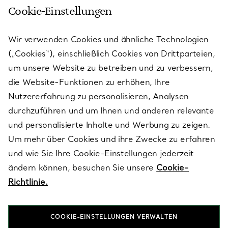
Cookie-Einstellungen
KUNDENSERVICE
Wir verwenden Cookies und ähnliche Technologien
(„Cookies“), einschließlich Cookies von Drittparteien,
SERVICES
um unsere Website zu betreiben und zu verbessern,
die Website-Funktionen zu erhöhen, Ihre
Nutzererfahrung zu personalisieren, Analysen
ÜBER TIFFANY & CO.
durchzuführen und um Ihnen und anderen relevante
und personalisierte Inhalte und Werbung zu zeigen.
Um mehr über Cookies und ihre Zwecke zu erfahren
RECHTLICHE HINWEISE
und wie Sie Ihre Cookie-Einstellungen jederzeit
ändern können, besuchen Sie unsere
Cookie-
Richtlinie.
FOLGEN SIE UNS
COOKIE-EINSTELLUNGEN VERWALTEN