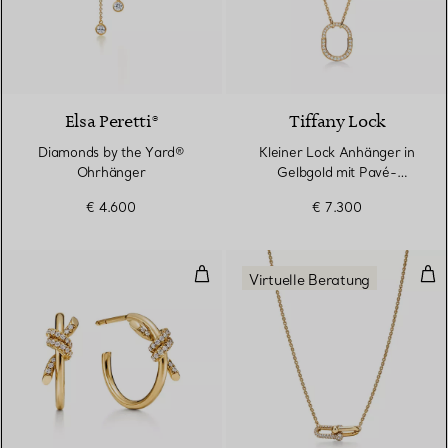
Elsa Peretti®
Tiffany Lock
Diamonds by the Yard®
Kleiner Lock Anhänger in
Ohrhänger
Gelbgold mit Pavé-
Diamanten
€ 4.600
€ 7.300
Creolen in Gelbgold mit Diamant
Dop
Virtuelle Beratung
3 Materialien