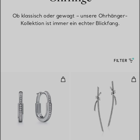
Ob klassisch oder gewagt – unsere Ohrhänger-
Kollektion ist immer ein echter Blickfang.
FILTER
Kleine Lock Ohrringe in Weißgo
Ohr
3 Materialien