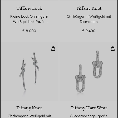
Tiffany Lock
Tiffany Knot
Kleine Lock Ohrringe in
Ohrhänger in Weißgold mit
Weißgold mit Pavé-
Diamanten
Diamanten
€ 8.000
€ 9.400
Ohrhängerin Weißgold mit Diam
Gli
2 Materialien
Tiffany Knot
Tiffany HardWear
Ohrhängerin Weißgold mit
Gliederohrringe, große