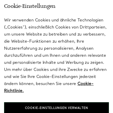
Cookie-Einstellungen
KUNDENSERVICE
Wir verwenden Cookies und ähnliche Technologien
(„Cookies“), einschließlich Cookies von Drittparteien,
SERVICES
um unsere Website zu betreiben und zu verbessern,
die Website-Funktionen zu erhöhen, Ihre
Nutzererfahrung zu personalisieren, Analysen
ÜBER TIFFANY & CO.
durchzuführen und um Ihnen und anderen relevante
und personalisierte Inhalte und Werbung zu zeigen.
Um mehr über Cookies und ihre Zwecke zu erfahren
RECHTLICHE HINWEISE
und wie Sie Ihre Cookie-Einstellungen jederzeit
ändern können, besuchen Sie unsere
Cookie-
Richtlinie.
FOLGEN SIE UNS
COOKIE-EINSTELLUNGEN VERWALTEN