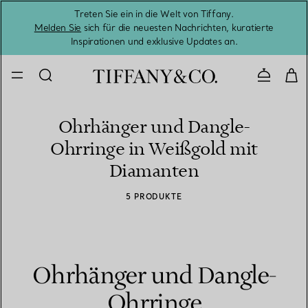
Treten Sie ein in die Welt von Tiffany.
Vom S
Melden Sie
sich für die neuesten Nachrichten, kuratierte
Inspirationen und exklusive Updates an.
Kontaktie
Ohrhänger und Dangle-
Ohrringe in Weißgold mit
Diamanten
5 PRODUKTE
Ohrhänger und Dangle-
Ohrringe