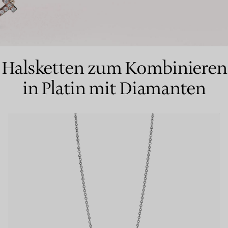
Partnerringe
Eternity Ringe
Halsketten zum Kombinieren
in Platin mit Diamanten
inem Tiffany-Diamantenexperten.