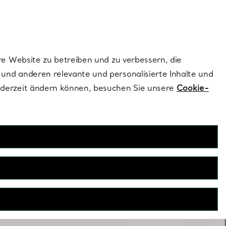
ionen und exklusive Updates an.
Kontaktieren Sie 
Melden Sie si
re Website zu betreiben und zu verbessern, die
und anderen relevante und personalisierte Inhalte und
ederzeit ändern können, besuchen Sie unsere
Cookie-
lsketten zum Kombinieren
ner Halskette zufriedengeben? Egal, ob Sie zwei, drei oder
n, sie eignen sich alle perfekt, um einen lässigen Look zu
kreieren.