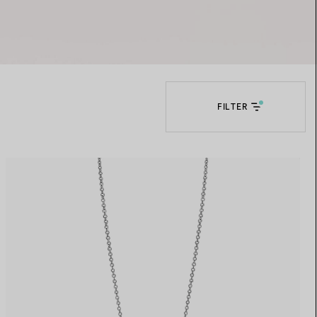
Elsa Peretti®
Tipps zur Auswahl eines
Eherings
FILTER