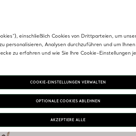
Tiffany.
Melden Sie
sich für die neuesten Nachrichten, kuratierte Inspirat
ies“), einschließlich Cookies von Drittparteien, um unse
u personalisieren, Analysen durchzuführen und um Ihnen 
cke zu erfahren und wie Sie Ihre Cookie-Einstellungen j
COOKIE-EINSTELLUNGEN VERWALTEN
Ha
OPTIONALE COOKIES ABLEHNEN
Warum sich mit nur ei
mehr Designs auswähle
AKZEPTIERE ALLE