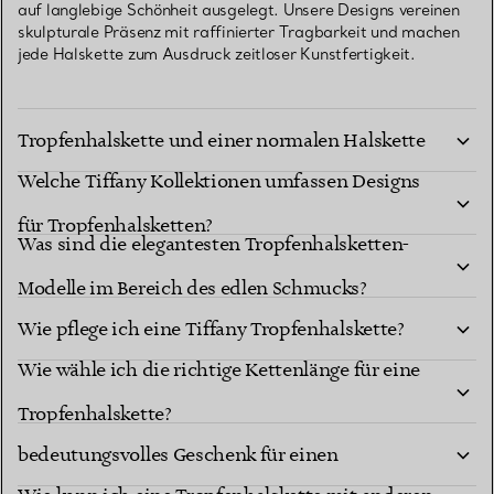
auf langlebige Schönheit ausgelegt. Unsere Designs vereinen
skulpturale Präsenz mit raffinierter Tragbarkeit und machen
jede Halskette zum Ausdruck zeitloser Kunstfertigkeit.
Was ist der Unterschied zwischen einer
Tropfenhalskette und einer normalen Halskette
Welche Tiffany Kollektionen umfassen Designs
mit Anhänger?
für Tropfenhalsketten?
Was sind die elegantesten Tropfenhalsketten-
Modelle im Bereich des edlen Schmucks?
Wie pflege ich eine Tiffany Tropfenhalskette?
Wie wähle ich die richtige Kettenlänge für eine
Ist eine Tiffany Tropfenhalskette ein
Tropfenhalskette?
bedeutungsvolles Geschenk für einen