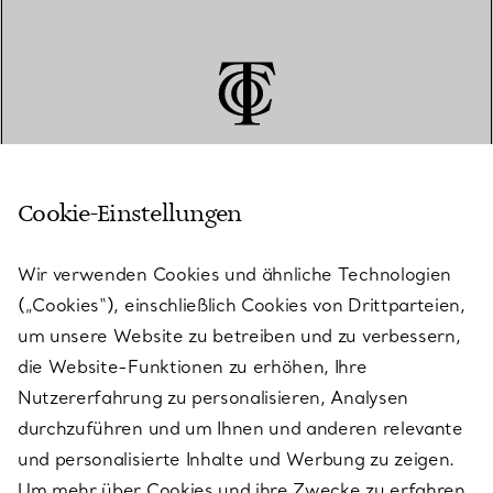
Cookie-Einstellungen
KUNDENSERVICE
Wir verwenden Cookies und ähnliche Technologien
(„Cookies“), einschließlich Cookies von Drittparteien,
SERVICES
um unsere Website zu betreiben und zu verbessern,
die Website-Funktionen zu erhöhen, Ihre
Nutzererfahrung zu personalisieren, Analysen
ÜBER TIFFANY & CO.
durchzuführen und um Ihnen und anderen relevante
und personalisierte Inhalte und Werbung zu zeigen.
Um mehr über Cookies und ihre Zwecke zu erfahren
RECHTLICHE HINWEISE