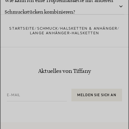
Wie kann ich eine Tropfenhalskette mit anderen
besonderen Meilenstein?
Schmuckstücken kombinieren?
STARTSEITE
SCHMUCK
HALSKETTEN & ANHÄNGER
LANGE ANHÄNGER-HALSKETTEN
Aktuelles von Tiffany
E-MAIL
MELDEN SIE SICH AN