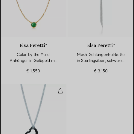
Elsa Peretti®
Elsa Peretti®
Color by the Yard
Mesh-Schlangenhalskette
Anhänger in Gelbgold mit
in Sterlingsilber, schwarze
grüner Nephrit-Jade
Nephrit-Jade
€ 1.550
€ 3.150
Open Heart Anhänger in Sterling