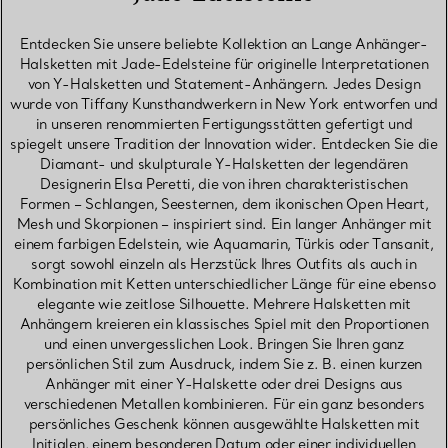
Entdecken Sie unsere beliebte Kollektion an Lange Anhänger-
Halsketten mit Jade-Edelsteine für originelle Interpretationen
von Y-Halsketten und Statement-Anhängern. Jedes Design
wurde von Tiffany Kunsthandwerkern in New York entworfen und
in unseren renommierten Fertigungsstätten gefertigt und
spiegelt unsere Tradition der Innovation wider. Entdecken Sie die
Diamant- und skulpturale Y-Halsketten der legendären
Designerin Elsa Peretti, die von ihren charakteristischen
Formen – Schlangen, Seesternen, dem ikonischen Open Heart,
Mesh und Skorpionen – inspiriert sind. Ein langer Anhänger mit
einem farbigen Edelstein, wie Aquamarin, Türkis oder Tansanit,
sorgt sowohl einzeln als Herzstück Ihres Outfits als auch in
Kombination mit Ketten unterschiedlicher Länge für eine ebenso
elegante wie zeitlose Silhouette. Mehrere Halsketten mit
Anhängern kreieren ein klassisches Spiel mit den Proportionen
und einen unvergesslichen Look. Bringen Sie Ihren ganz
persönlichen Stil zum Ausdruck, indem Sie z. B. einen kurzen
Anhänger mit einer Y-Halskette oder drei Designs aus
verschiedenen Metallen kombinieren. Für ein ganz besonders
persönliches Geschenk können ausgewählte Halsketten mit
Initialen, einem besonderen Datum oder einer individuellen