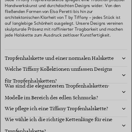
Handwerkskunst und durchdachten Designs wider. Von den
fließenden Formen von Elsa Peretti bis hin zur
architektonischen Klarheit von T by Tiffany – jedes Stück ist
auf langlebige Schönheit ausgelegt. Unsere Designs vereinen
skulpturale Präsenz mit raffinierter Tragbarkeit und machen
jede Halskette zum Ausdruck zeitloser Kunstfertigkeit.
Was ist der Unterschied zwischen einer
Tropfenhalskette und einer normalen Halskette
Welche Tiffany Kollektionen umfassen Designs
mit Anhänger?
für Tropfenhalsketten?
Was sind die elegantesten Tropfenhalsketten-
Modelle im Bereich des edlen Schmucks?
Wie pflege ich eine Tiffany Tropfenhalskette?
Wie wähle ich die richtige Kettenlänge für eine
Ist eine Tiffany Tropfenhalskette ein
Tropfenhalskette?