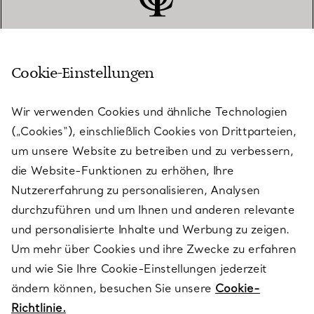
Cookie-Einstellungen
KUNDENSERVICE
Wir verwenden Cookies und ähnliche Technologien
(„Cookies“), einschließlich Cookies von Drittparteien,
SERVICES
um unsere Website zu betreiben und zu verbessern,
die Website-Funktionen zu erhöhen, Ihre
Nutzererfahrung zu personalisieren, Analysen
ÜBER TIFFANY & CO.
durchzuführen und um Ihnen und anderen relevante
und personalisierte Inhalte und Werbung zu zeigen.
Um mehr über Cookies und ihre Zwecke zu erfahren
RECHTLICHE HINWEISE
und wie Sie Ihre Cookie-Einstellungen jederzeit
ändern können, besuchen Sie unsere
Cookie-
Richtlinie.
FOLGEN SIE UNS