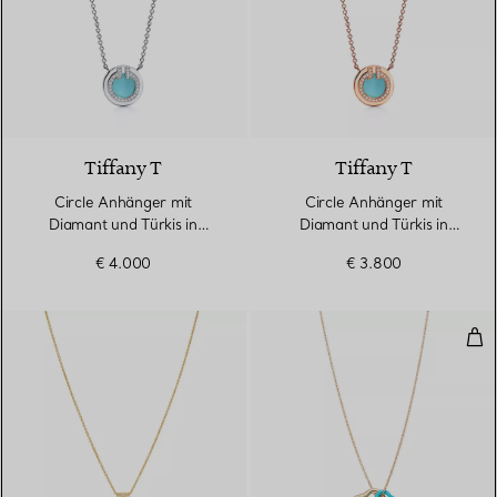
3 Materialien
Tiffany T
Tiffany T
Circle Anhänger mit
Circle Anhänger mit
Diamant und Türkis in
Diamant und Türkis in
Weißgold
Roségold
€ 4.000
€ 3.800
Ope