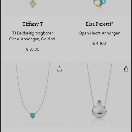
Tiffany T
Elsa Peretti®
T1 Beidseitig tragbarer
Open Heart Anhänger
Circle Anhänger, Gold mit
€ 4.100
Türkis und Perlmutt
€ 3.100
Color by the Yard Anhänger mit T
Bot