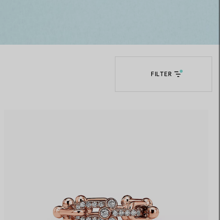
Elsa Peretti®
Tipps zur Auswahl eines
Eherings
FILTER