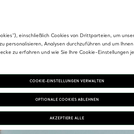
Tiffany.
Melden Sie
sich für die neuesten Nachrichten, kuratierte Inspirat
ies“), einschließlich Cookies von Drittparteien, um unse
u personalisieren, Analysen durchzuführen und um Ihnen 
cke zu erfahren und wie Sie Ihre Cookie-Einstellungen j
COOKIE-EINSTELLUNGEN VERWALTEN
OPTIONALE COOKIES ABLEHNEN
Unsere Ringe für Herren
wurden unter Anwendun
Entdecken Sie elega
AKZEPTIERE ALLE