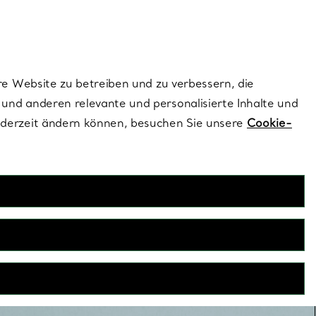
ionen und exklusive Updates an.
Kontaktieren Sie 
Melden Sie si
re Website zu betreiben und zu verbessern, die
und anderen relevante und personalisierte Inhalte und
ederzeit ändern können, besuchen Sie unsere
Cookie-
Herrenringe
 zeichnen sich durch sorgfältig durchdachte Designs aus und
g traditioneller Techniken mit hoher Präzision gefertigt.
nte Ehe- und Siegelringe, die mit einem Monogramm oder
Datum personalisiert werden können.