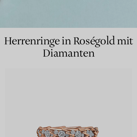
Partnerringe
Eternity Ringe
Herrenringe in Roségold mit
Diamanten
inem Tiffany-Diamantenexperten.