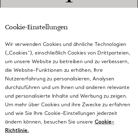
Cookie-Einstellungen
KUNDENSERVICE
Wir verwenden Cookies und ähnliche Technologien
(„Cookies“), einschließlich Cookies von Drittparteien,
SERVICES
um unsere Website zu betreiben und zu verbessern,
die Website-Funktionen zu erhöhen, Ihre
Nutzererfahrung zu personalisieren, Analysen
ÜBER TIFFANY & CO.
durchzuführen und um Ihnen und anderen relevante
und personalisierte Inhalte und Werbung zu zeigen.
Um mehr über Cookies und ihre Zwecke zu erfahren
RECHTLICHE HINWEISE
und wie Sie Ihre Cookie-Einstellungen jederzeit
ändern können, besuchen Sie unsere
Cookie-
Richtlinie.
FOLGEN SIE UNS