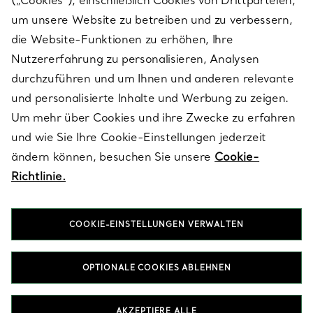
(„Cookies“), einschließlich Cookies von Drittparteien,
SERVICES
um unsere Website zu betreiben und zu verbessern,
die Website-Funktionen zu erhöhen, Ihre
Nutzererfahrung zu personalisieren, Analysen
ÜBER TIFFANY & CO.
durchzuführen und um Ihnen und anderen relevante
und personalisierte Inhalte und Werbung zu zeigen.
Um mehr über Cookies und ihre Zwecke zu erfahren
RECHTLICHE HINWEISE
und wie Sie Ihre Cookie-Einstellungen jederzeit
ändern können, besuchen Sie unsere
Cookie-
Richtlinie.
FOLGEN SIE UNS
COOKIE-EINSTELLUNGEN VERWALTEN
Standort ändern:
OPTIONALE COOKIES ABLEHNEN
T&Co. 2026
AKZEPTIERE ALLE