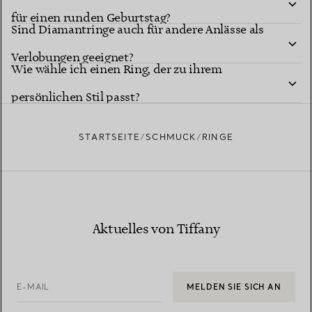
für einen runden Geburtstag?
Sind Diamantringe auch für andere Anlässe als
Verlobungen geeignet?
Wie wähle ich einen Ring, der zu ihrem
persönlichen Stil passt?
STARTSEITE
SCHMUCK
RINGE
Aktuelles von Tiffany
E-MAIL
MELDEN SIE SICH AN