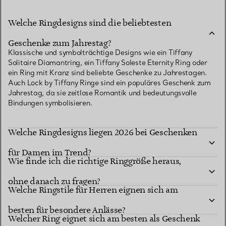
Welche Ringdesigns sind die beliebtesten
Geschenke zum Jahrestag?
Klassische und symbolträchtige Designs wie ein Tiffany
Solitaire Diamantring, ein Tiffany Soleste Eternity Ring oder
ein Ring mit Kranz sind beliebte Geschenke zu Jahrestagen.
Auch Lock by Tiffany Ringe sind ein populäres Geschenk zum
Jahrestag, da sie zeitlose Romantik und bedeutungsvolle
Bindungen symbolisieren.
Welche Ringdesigns liegen 2026 bei Geschenken
für Damen im Trend?
Wie finde ich die richtige Ringgröße heraus,
ohne danach zu fragen?
Welche Ringstile für Herren eignen sich am
besten für besondere Anlässe?
Welcher Ring eignet sich am besten als Geschenk