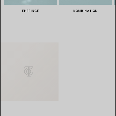
EHERINGE
KOMBINATION
FILTER
Vine Ring in Platin mit einem Ta