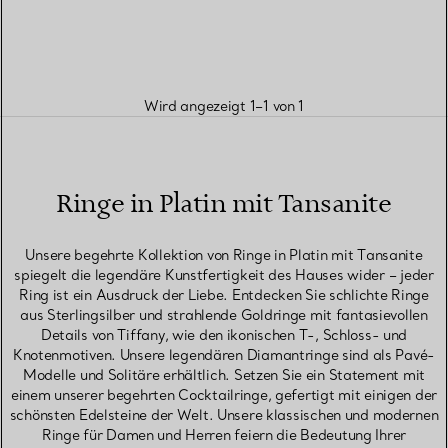
Wird angezeigt 1–1 von 1
Ringe in Platin mit Tansanite
Unsere begehrte Kollektion von Ringe in Platin mit Tansanite
spiegelt die legendäre Kunstfertigkeit des Hauses wider – jeder
Ring ist ein Ausdruck der Liebe. Entdecken Sie schlichte Ringe
aus Sterlingsilber und strahlende Goldringe mit fantasievollen
Details von Tiffany, wie den ikonischen T-, Schloss- und
Knotenmotiven. Unsere legendären Diamantringe sind als Pavé-
Modelle und Solitäre erhältlich. Setzen Sie ein Statement mit
einem unserer begehrten Cocktailringe, gefertigt mit einigen der
schönsten Edelsteine der Welt. Unsere klassischen und modernen
Ringe für Damen und Herren feiern die Bedeutung Ihrer