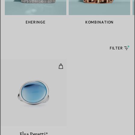
EHERINGE
KOMBINATION
FILTER
Cabochon-Ring
4 gemstones
Elsa Peretti®