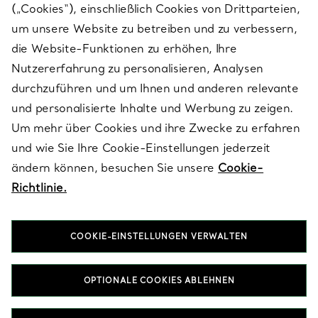
(„Cookies“), einschließlich Cookies von Drittparteien,
SERVICES
um unsere Website zu betreiben und zu verbessern,
die Website-Funktionen zu erhöhen, Ihre
Nutzererfahrung zu personalisieren, Analysen
ÜBER TIFFANY & CO.
durchzuführen und um Ihnen und anderen relevante
und personalisierte Inhalte und Werbung zu zeigen.
Um mehr über Cookies und ihre Zwecke zu erfahren
RECHTLICHE HINWEISE
und wie Sie Ihre Cookie-Einstellungen jederzeit
ändern können, besuchen Sie unsere
Cookie-
Richtlinie.
FOLGEN SIE UNS
COOKIE-EINSTELLUNGEN VERWALTEN
Standort ändern:
OPTIONALE COOKIES ABLEHNEN
T&Co. 2026