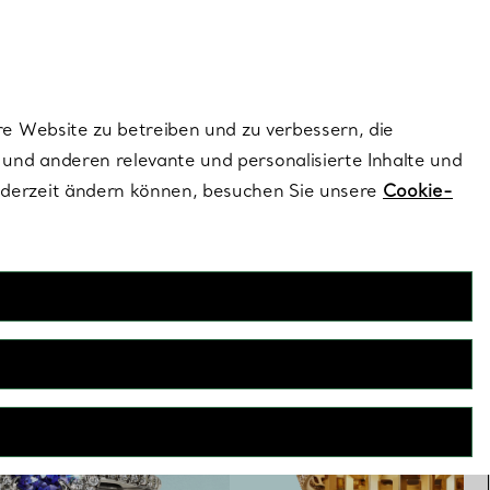
ionen und exklusive Updates an.
Kontaktieren Sie 
Melden Sie si
re Website zu betreiben und zu verbessern, die
und anderen relevante und personalisierte Inhalte und
ederzeit ändern können, besuchen Sie unsere
Cookie-