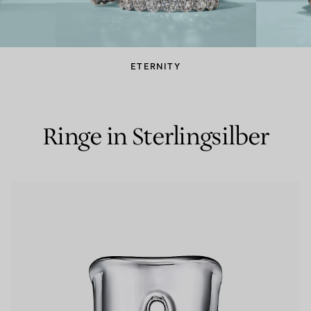
Partnerringe
Eternity Ringe
ETERNITY
inem Tiffany-Diamantenexperten.
Ringe in Sterlingsilber