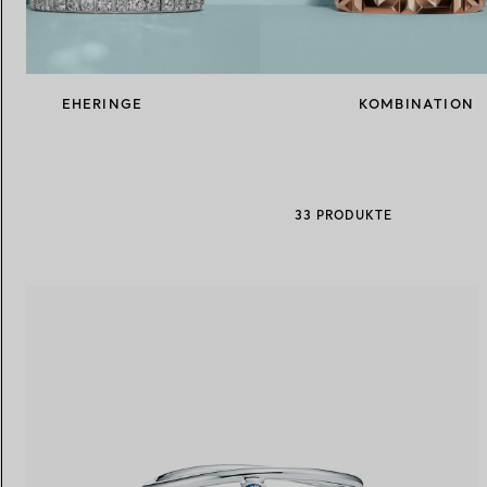
Eheringe für Damen
Eheringe für Herren
EHERINGE
KOMBINATION
Vereinbaren Sie Ihren
Termin
mit e
33 PRODUKTE