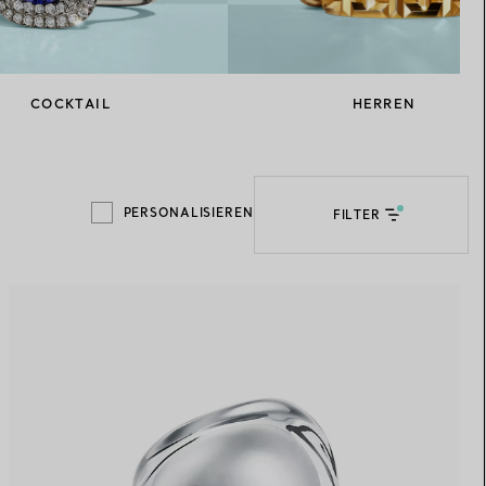
Elsa Peretti®
Tipps zur Auswahl eines
Eherings
COCKTAIL
HERREN
PERSONALISIEREN
FILTER