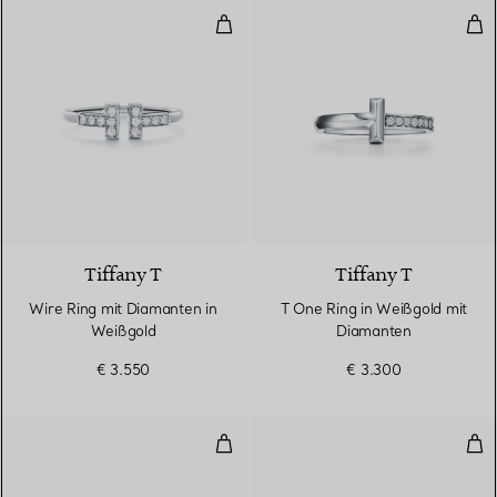
Wire Ring mit Diamanten in Wei
T O
3 Materialien
Tiffany T
Tiffany T
Wire Ring mit Diamanten in
T One Ring in Weißgold mit
Weißgold
Diamanten
€ 3.550
€ 3.300
Ring in Weißgold mit Diamanten
Tru