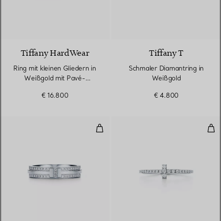
3 Materialien
Tiffany HardWear
Tiffany T
Ring mit kleinen Gliedern in
Schmaler Diamantring in
Weißgold mit Pavé-
Weißgold
Diamanten
€ 16.800
€ 4.800
Schmaler Pavé-Diamantring in W
Wir
2 Materialien