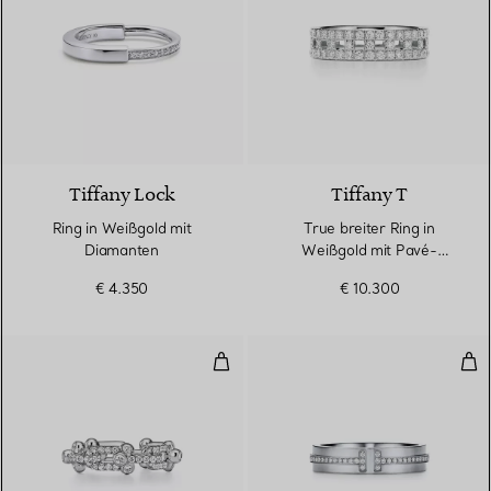
3 Materialien
Tiffany Lock
Tiffany T
Ring in Weißgold mit
True breiter Ring in
Diamanten
Weißgold mit Pavé-
Diamanten
€ 4.350
€ 10.300
Ring mit kleinen Gliedern in We
Sch