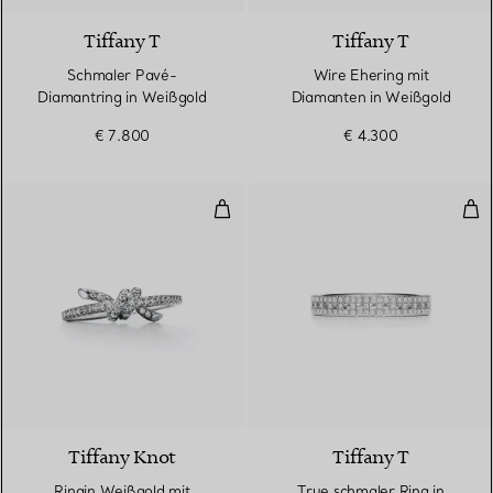
Tiffany T
Tiffany T
Schmaler Pavé-
Wire Ehering mit
Diamantring in Weißgold
Diamanten in Weißgold
€ 7.800
€ 4.300
Ringin Weißgold mit Diamanten
Tru
2 Materialien
Tiffany Knot
Tiffany T
Ringin Weißgold mit
True schmaler Ring in