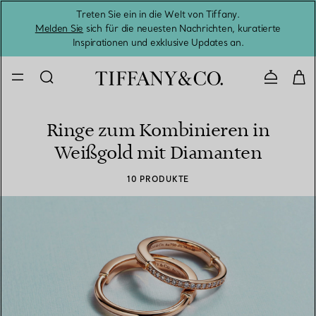
Treten Sie ein in die Welt von Tiffany.
Vom S
Melden Sie
sich für die neuesten Nachrichten, kuratierte
Inspirationen und exklusive Updates an.
Kontaktie
Ringe zum Kombinieren in
Weißgold mit Diamanten
10 PRODUKTE