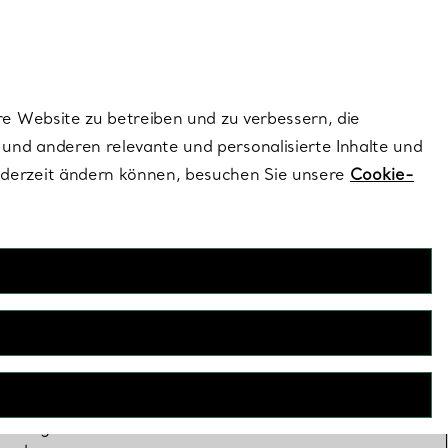
ionen und exklusive Updates an.
Kontaktieren Sie 
Melden Sie si
re Website zu betreiben und zu verbessern, die
und anderen relevante und personalisierte Inhalte und
ederzeit ändern können, besuchen Sie unsere
Cookie-
e
Sie alle Blicke
xtravaganten