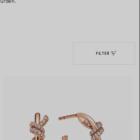
wurden.
Elsa Peretti®
Tipps zur Auswahl eines
Eherings
FILTER