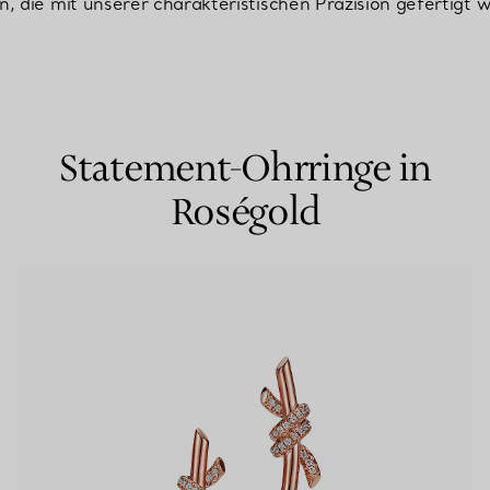
, die mit unserer charakteristischen Präzision gefertigt 
Partnerringe
Eternity Ringe
Statement-Ohrringe in
inem Tiffany-Diamantenexperten.
Roségold