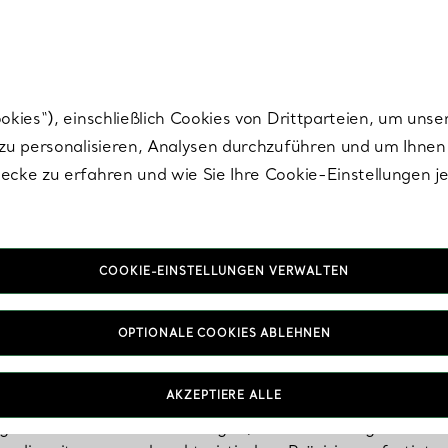
Tiffany.
Melden Sie
sich für die neuesten Nachrichten, kuratierte Inspirat
ies“), einschließlich Cookies von Drittparteien, um unse
u personalisieren, Analysen durchzuführen und um Ihnen 
cke zu erfahren und wie Sie Ihre Cookie-Einstellungen j
COOKIE-EINSTELLUNGEN VERWALTEN
Statement-Ohrring
OPTIONALE COOKIES ABLEHNEN
AKZEPTIERE ALLE
t Ihrem Stil mehr Ausdruck als Statement-Ohrringe. Ziehen 
t goldenen Statement-Ohrringen, Diamant-Designs und e