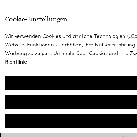
Treten Sie ein in die Welt von 
Cookie-Einstellungen
Gehen Sie auf die Seite „Stores“
Wir verwenden Cookies und ähnliche Technologien („Cook
Website-Funktionen zu erhöhen, Ihre Nutzererfahrung z
Werbung zu zeigen. Um mehr über Cookies und ihre Zwe
Richtlinie.
Nichts verleih
auf sich mi