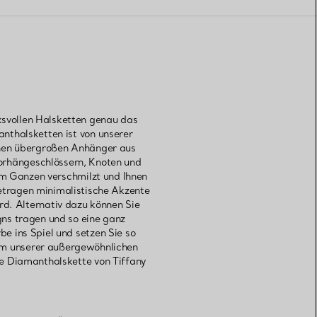
ksvollen Halsketten genau das
nthalsketten ist von unserer
inen übergroßen Anhänger aus
Vorhängeschlössern, Knoten und
nem Ganzen verschmilzt und Ihnen
 getragen minimalistische Akzente
rd. Alternativ dazu können Sie
ns tragen und so eine ganz
e ins Spiel und setzen Sie so
nem unserer außergewöhnlichen
e Diamanthalskette von Tiffany