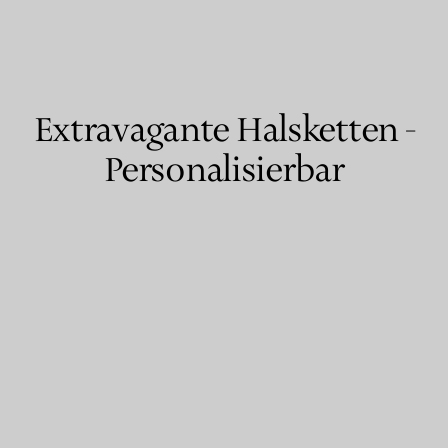
Partnerringe
Eternity Ringe
Extravagante Halsketten -
Personalisierbar
inem Tiffany-Diamantenexperten.