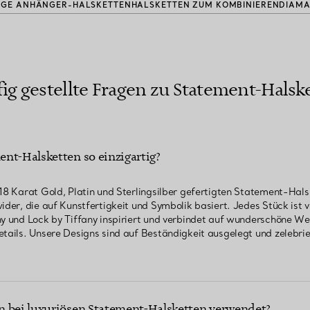
GE ANHÄNGER-HALSKETTEN
HALSKETTEN ZUM KOMBINIEREN
DIAMA
ig gestellte Fragen zu Statement-Halsk
nt-Halsketten so einzigartig?
 18 Karat Gold, Platin und Sterlingsilber gefertigten Statement-Hals
ider, die auf Kunstfertigkeit und Symbolik basiert. Jedes Stück ist 
ny und Lock by Tiffany inspiriert und verbindet auf wunderschöne We
etails. Unsere Designs sind auf Beständigkeit ausgelegt und zelebr
n bei luxuriösen Statement-Halsketten verwendet?