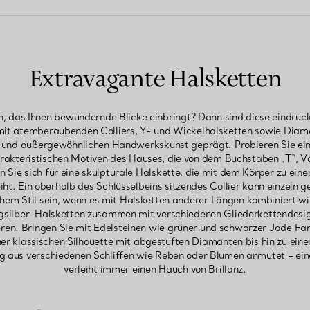
Extravagante Halsketten
, das Ihnen bewundernde Blicke einbringt? Dann sind diese eindruc
 mit atemberaubenden Colliers, Y- und Wickelhalsketten sowie Diama
it und außergewöhnlichen Handwerkskunst geprägt. Probieren Sie e
arakteristischen Motiven des Hauses, die von dem Buchstaben „T“, 
en Sie sich für eine skulpturale Halskette, die mit dem Körper zu ei
iht. Ein oberhalb des Schlüsselbeins sitzendes Collier kann einzeln
hem Stil sein, wenn es mit Halsketten anderer Längen kombiniert wi
ingsilber-Halsketten zusammen mit verschiedenen Gliederkettendesig
en. Bringen Sie mit Edelsteinen wie grüner und schwarzer Jade Farb
er klassischen Silhouette mit abgestuften Diamanten bis hin zu ei
ng aus verschiedenen Schliffen wie Reben oder Blumen anmutet – ein
verleiht immer einen Hauch von Brillanz.