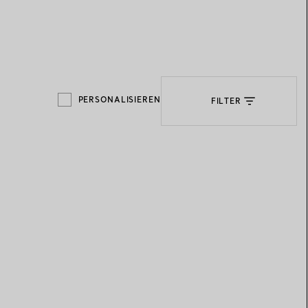
Elsa Peretti®
Tipps zur Auswahl eines
Eherings
PERSONALISIEREN
FILTER