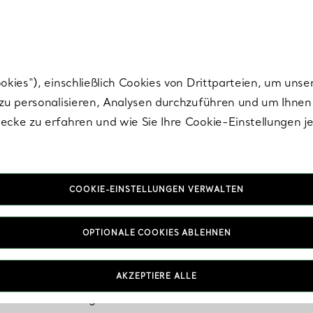
Tiffany.
Melden Sie
sich für die neuesten Nachrichten, kuratierte Inspirat
ies“), einschließlich Cookies von Drittparteien, um unse
u personalisieren, Analysen durchzuführen und um Ihnen 
cke zu erfahren und wie Sie Ihre Cookie-Einstellungen j
COOKIE-EINSTELLUNGEN VERWALTEN
travagante Halsket
OPTIONALE COOKIES ABLEHNEN
AKZEPTIERE ALLE
ten Ketten bis hin zu diamantbesetzten Designs – diese
hinterlassen garantiert einen bleibenden Eindruck.