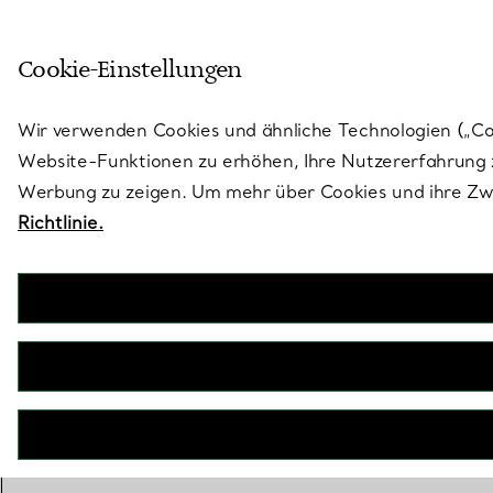
Treten Sie ein in die Welt von 
Cookie-Einstellungen
Gehen Sie auf die Seite „Stores“
Wir verwenden Cookies und ähnliche Technologien („Cook
Website-Funktionen zu erhöhen, Ihre Nutzererfahrung z
Werbung zu zeigen. Um mehr über Cookies und ihre Zwe
Richtlinie.
Ex
Von markan