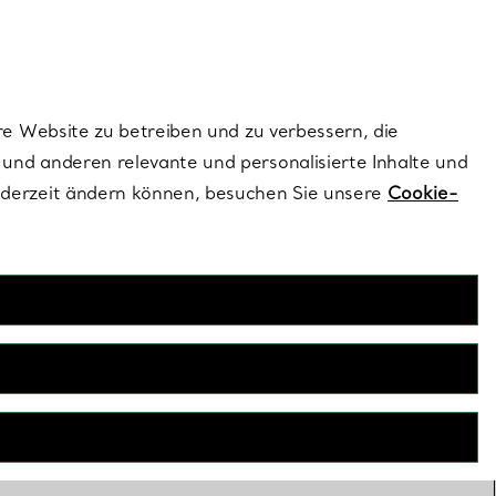
ionen und exklusive Updates an.
Kontaktieren Sie 
Melden Sie si
re Website zu betreiben und zu verbessern, die
und anderen relevante und personalisierte Inhalte und
ederzeit ändern können, besuchen Sie unsere
Cookie-
ten
 Halsketten