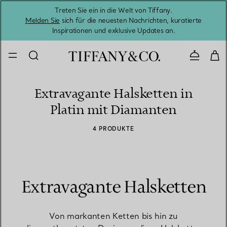
Treten Sie ein in die Welt von Tiffany.
Vom S
Melden Sie
sich für die neuesten Nachrichten, kuratierte
Inspirationen und exklusive Updates an.
Kontaktie
Extravagante Halsketten in
Platin mit Diamanten
4 PRODUKTE
Extravagante Halsketten
Von markanten Ketten bis hin zu