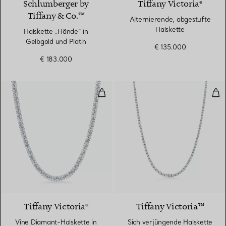
Schlumberger by
Tiffany Victoria®
Tiffany & Co.™
Alternierende, abgestufte
Halskette
Halskette „Hände“ in
Gelbgold und Platin
€ 135.000
€ 183.000
Vine Diamant-Halskette in Platin
Sic
Tiffany Victoria®
Tiffany Victoria™
Vine Diamant-Halskette in
Sich verjüngende Halskette