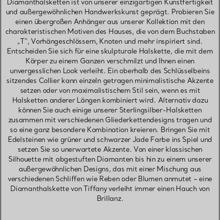
Diamanthalsketten ist von unserer einzigartigen Kunstfertigkeit
und außergewöhnlichen Handwerkskunst geprägt. Probieren Sie
einen übergroßen Anhänger aus unserer Kollektion mit den
charakteristischen Motiven des Hauses, die von dem Buchstaben
„T“, Vorhängeschlössern, Knoten und mehr inspiriert sind.
Entscheiden Sie sich für eine skulpturale Halskette, die mit dem
Körper zu einem Ganzen verschmilzt und Ihnen einen
unvergesslichen Look verleiht. Ein oberhalb des Schlüsselbeins
sitzendes Collier kann einzeln getragen minimalistische Akzente
setzen oder von maximalistischem Stil sein, wenn es mit
Halsketten anderer Längen kombiniert wird. Alternativ dazu
können Sie auch einige unserer Sterlingsilber-Halsketten
zusammen mit verschiedenen Gliederkettendesigns tragen und
so eine ganz besondere Kombination kreieren. Bringen Sie mit
Edelsteinen wie grüner und schwarzer Jade Farbe ins Spiel und
setzen Sie so unerwartete Akzente. Von einer klassischen
Silhouette mit abgestuften Diamanten bis hin zu einem unserer
außergewöhnlichen Designs, das mit einer Mischung aus
verschiedenen Schliffen wie Reben oder Blumen anmutet – eine
Diamanthalskette von Tiffany verleiht immer einen Hauch von
Brillanz.