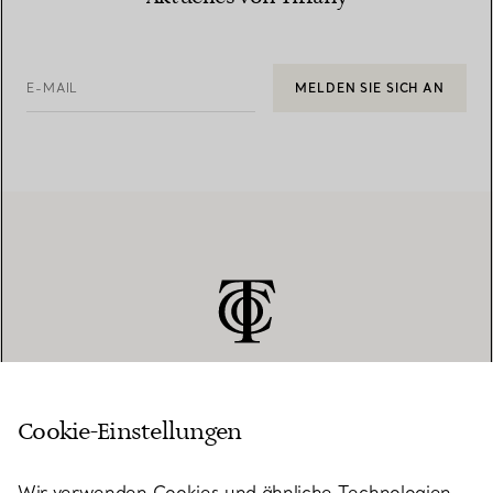
E-MAIL
MELDEN SIE SICH AN
Cookie-Einstellungen
KUNDENSERVICE
Wir verwenden Cookies und ähnliche Technologien