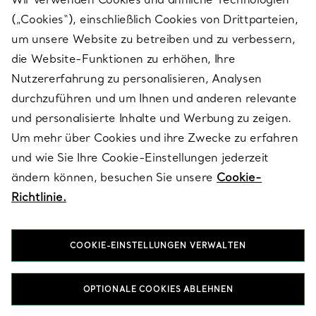
(„Cookies“), einschließlich Cookies von Drittparteien,
SERVICES
um unsere Website zu betreiben und zu verbessern,
die Website-Funktionen zu erhöhen, Ihre
Nutzererfahrung zu personalisieren, Analysen
ÜBER TIFFANY & CO.
durchzuführen und um Ihnen und anderen relevante
und personalisierte Inhalte und Werbung zu zeigen.
Um mehr über Cookies und ihre Zwecke zu erfahren
RECHTLICHE HINWEISE
und wie Sie Ihre Cookie-Einstellungen jederzeit
ändern können, besuchen Sie unsere
Cookie-
Richtlinie.
FOLGEN SIE UNS
COOKIE-EINSTELLUNGEN VERWALTEN
Standort ändern:
OPTIONALE COOKIES ABLEHNEN
T&Co. 2026