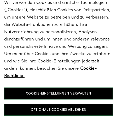
Wir verwenden Cookies und ähnliche Technologien
(„Cookies“), einschließlich Cookies von Drittparteien,
SERVICES
um unsere Website zu betreiben und zu verbessern,
die Website-Funktionen zu erhöhen, Ihre
Nutzererfahrung zu personalisieren, Analysen
ÜBER TIFFANY & CO.
durchzuführen und um Ihnen und anderen relevante
und personalisierte Inhalte und Werbung zu zeigen.
Um mehr über Cookies und ihre Zwecke zu erfahren
RECHTLICHE HINWEISE
und wie Sie Ihre Cookie-Einstellungen jederzeit
ändern können, besuchen Sie unsere
Cookie-
Richtlinie.
FOLGEN SIE UNS
COOKIE-EINSTELLUNGEN VERWALTEN
Standort ändern:
OPTIONALE COOKIES ABLEHNEN
T&Co. 2026